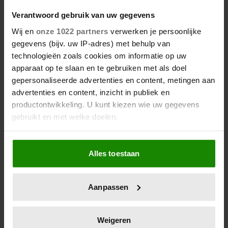
MODA-KONINGIN
Verantwoord gebruik van uw gegevens
Voor de opening van MoDa, een expositie over
Wij en
onze 1022 partners
verwerken je persoonlijke
gegevens (bijv. uw IP-adres) met behulp van
Marokkaanse mode, heeft Máxima niet zomaar wat
technologieën zoals cookies om informatie op uw
uit haar kast gehaald. Ze draagt een jurk van de
apparaat op te slaan en te gebruiken met als doel
Nederlands-Marokkaanse ontwerper Benchellal.
gepersonaliseerde advertenties en content, metingen aan
advertenties en content, inzicht in publiek en
productontwikkeling. U kunt kiezen wie uw gegevens
gebruikt en met welke doelen.
Als u het toestaat, willen we ook graag:
Alles toestaan
Informatie verzamelen over uw geografische
locatie, die tot een paar meter nauwkeurig kan zijn
Uw apparaat identificeren door het actief te
Aanpassen
scannen op specifieke eigenschappen (fingerprinting)
Lees meer over hoe uw persoonlijke gegevens worden
verwerkt en stel uw voorkeuren in het
detailgedeelte
in.
Weigeren