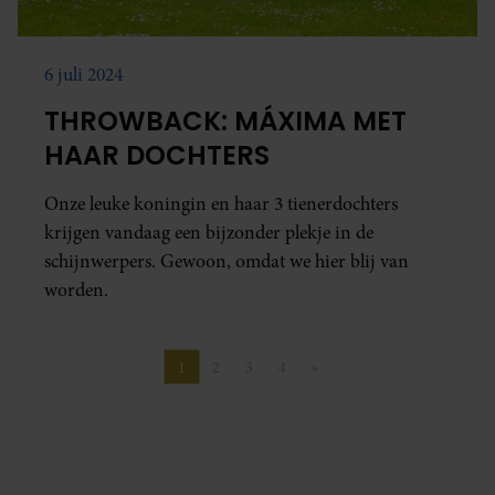
6 juli 2024
THROWBACK: MÁXIMA MET
HAAR DOCHTERS
Onze leuke koningin en haar 3 tienerdochters
krijgen vandaag een bijzonder plekje in de
schijnwerpers. Gewoon, omdat we hier blij van
worden.
1
2
3
4
»
Pagina
Pagina
Pagina
Pagina
Volgende pagina