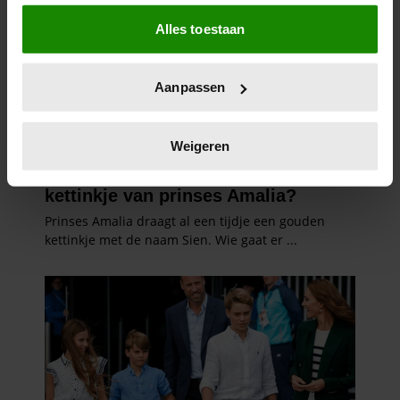
Als u het toestaat, willen we ook graag:
Alles toestaan
Informatie verzamelen over uw geografische
locatie, die tot een paar meter nauwkeurig kan zijn
Uw apparaat identificeren door het actief te
Aanpassen
scannen op specifieke eigenschappen (fingerprinting)
Lees meer over hoe uw persoonlijke gegevens worden
verwerkt en stel uw voorkeuren in het
detailgedeelte
in.
Weigeren
U kunt uw toestemming op elk moment wijzigen of
intrekken in de Cookieverklaring.
We gebruiken cookies om content en advertenties te
personaliseren, om functies voor social media te bieden
en om ons websiteverkeer te analyseren. Ook delen we
informatie over uw gebruik van onze site met onze
partners voor social media, adverteren en analyse. Deze
partners kunnen deze gegevens combineren met andere
informatie die u aan ze heeft verstrekt of die ze hebben
verzameld op basis van uw gebruik van hun services. U
gaat akkoord met onze cookies als u onze website blijft