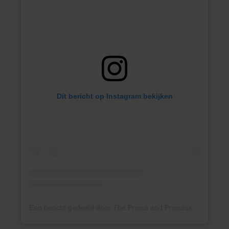
Dit bericht op Instagram bekijken
Een bericht gedeeld door The Prince and Princess of Wales (@princeandprincessofwales)