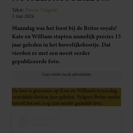
Tekst:
Denise Delgado
1 mei 2024
Maandag was het feest bij de Britse royals!
Kate en William stapten namelijk precies 13
jaar geleden in het huwelijksbootje. Dat
vierden ze met een nooit eerder
gepubliceerde foto.
De foto is genomen op Kate en William’s trouwdag,
inmiddels dertien jaar geleden. Volgens Britse media
betreft het een nog niet eerder gedeelde foto.