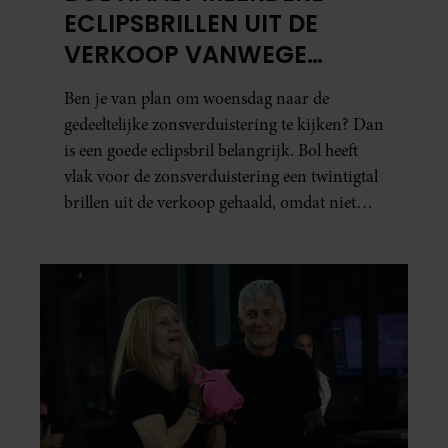
ECLIPSBRILLEN UIT DE
VERKOOP VANWEGE
TWIJFELS OVER VEILIGHEID
Ben je van plan om woensdag naar de
gedeeltelijke zonsverduistering te kijken? Dan
is een goede eclipsbril belangrijk. Bol heeft
vlak voor de zonsverduistering een twintigtal
brillen uit de verkoop gehaald, omdat niet
kon worden gegarandeerd dat ze aan de
veiligheidseisen voldoen.