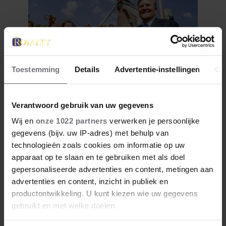
Toestemming
Details
Advertentie-instellingen
Ov
27 april 2026
Verantwoord gebruik van uw gegevens
DOKKUM PAKT UIT VOOR
KONINGSPAAR TIJDENS
Wij en
onze 1022 partners
verwerken je persoonlijke
gegevens (bijv. uw IP-adres) met behulp van
KONINGSDAG 2026
technologieën zoals cookies om informatie op uw
apparaat op te slaan en te gebruiken met als doel
gepersonaliseerde advertenties en content, metingen aan
advertenties en content, inzicht in publiek en
productontwikkeling. U kunt kiezen wie uw gegevens
gebruikt en met welke doelen.