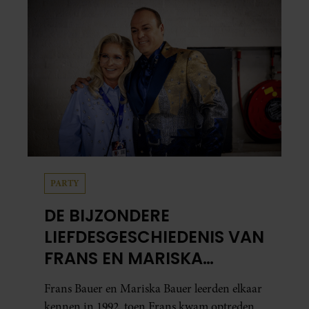
PARTY
DE BIJZONDERE
LIEFDESGESCHIEDENIS VAN
FRANS EN MARISKA
BAUER: OOK IN BED
Frans Bauer en Mariska Bauer leerden elkaar
ELKAARS EERSTE
kennen in 1992, toen Frans kwam optreden