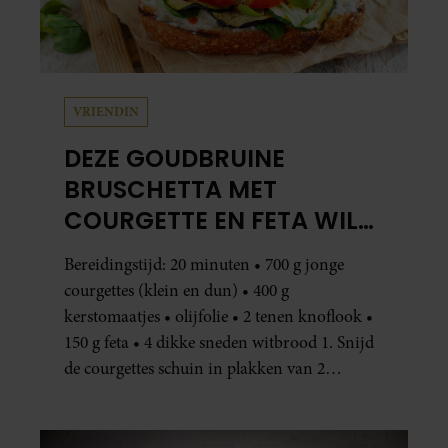
VRIENDIN
DEZE GOUDBRUINE
BRUSCHETTA MET
COURGETTE EN FETA WIL
JE METEEN MAKEN
Bereidingstijd: 20 minuten • 700 g jonge
courgettes (klein en dun) • 400 g
kerstomaatjes • olijfolie • 2 tenen knoflook •
150 g feta • 4 dikke sneden witbrood 1. Snijd
de courgettes schuin in plakken van 2
centimeter dik. Halveer de tomaatjes. Pel en
hak de knoflook. 2. Verhit een scheut olie
in…