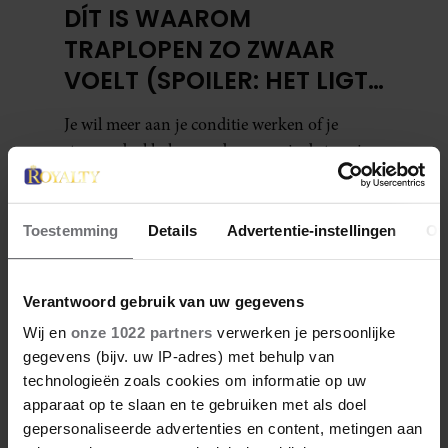
DÍT IS WAAROM
TRAPLOPEN ZO ZWAAR
VOELT (SPOILER: HET LIGT
NIET AAN JE CONDITIE)
Je wil meer aan je conditie werken of je
stappendoel halen, en dus neem je de trap in
plaats van de roltrap of lift. Maar halverwege
begin je al met hijgen. Dit terwijl je van een
half uur wandelen geen last hebt. Hoe kan
Toestemming
Details
Advertentie-instellingen
Ov
dat?
Verantwoord gebruik van uw gegevens
Wij en
onze 1022 partners
verwerken je persoonlijke
gegevens (bijv. uw IP-adres) met behulp van
technologieën zoals cookies om informatie op uw
Denise Delgado
apparaat op te slaan en te gebruiken met als doel
gepersonaliseerde advertenties en content, metingen aan
Denise is een creatieve freelance journalist sinds