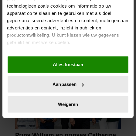
technologieën zoals cookies om informatie op uw
apparaat op te slaan en te gebruiken met als doel
gepersonaliseerde advertenties en content, metingen aan
advertenties en content, inzicht in publiek en
productontwikkeling. U kunt kiezen wie uw gegevens
gebruikt en met welke doelen.
Als u het toestaat, willen we ook graag:
Alles toestaan
Informatie verzamelen over uw geografische
locatie, die tot een paar meter nauwkeurig kan zijn
Uw apparaat identificeren door het actief te
Aanpassen
scannen op specifieke eigenschappen (fingerprinting)
Lees meer over hoe uw persoonlijke gegevens worden
verwerkt en stel uw voorkeuren in het
detailgedeelte
in.
Weigeren
U kunt uw toestemming op elk moment wijzigen of
intrekken in de Cookieverklaring.
We gebruiken cookies om content en advertenties te