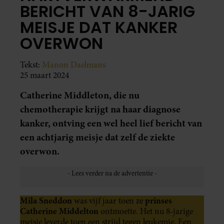
BERICHT VAN 8-JARIG
MEISJE DAT KANKER
OVERWON
Tekst:
Manon Daelmans
25 maart 2024
Catherine Middleton, die nu
chemotherapie krijgt na haar diagnose
kanker, ontving een wel heel lief bericht van
een achtjarig meisje dat zelf de ziekte
overwon.
Mila Sneddon
prinses
was vijf jaar toen ze
Catherine Middelton
ontmoette. Het nu 8-jarige
meisje leverde toen een strijd tegen leukemie. Een