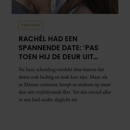
VRIENDIN
RACHÉL HAD EEN
SPANNENDE DATE: ‘PAS
TOEN HIJ DE DEUR UIT
WAS, BESEFTE IK WAT ER
Na haar scheiding ontdekt deze lezeres dat
ECHT WAS GEBEURD’
daten ook luchtig en leuk kan zijn. Maar als
ze Menno ontmoet, hoopt ze stiekem op meer
dan een vrijblijvende flirt. Tot één avond alles
in een heel ander daglicht zet.