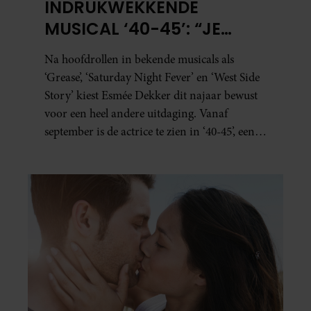
INDRUKWEKKENDE
MUSICAL ‘40-45’: “JE
BESEFT INEENS HOE
Na hoofdrollen in bekende musicals als
KOSTBAAR VRIJHEID IS”
‘Grease’, ‘Saturday Night Fever’ en ‘West Side
Story’ kiest Esmée Dekker dit najaar bewust
voor een heel andere uitdaging. Vanaf
september is de actrice te zien in ‘40-45’, een
indrukwekkende spektakelmusical over de
Tweede Wereldoorlog. Volgens Esmée is het
een voorstelling die niet alleen raakt, maar
het publiek ook aan het denken zet.