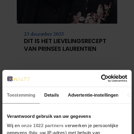
23 december 2025
DIT IS HET LIEVELINGSRECEPT
VAN PRINSES LAURENTIEN
Toestemming
Details
Advertentie-instellingen
Ov
Verantwoord gebruik van uw gegevens
Wij en
onze 1022 partners
verwerken je persoonlijke
gegevens (bijv. uw IP-adres) met behulp van