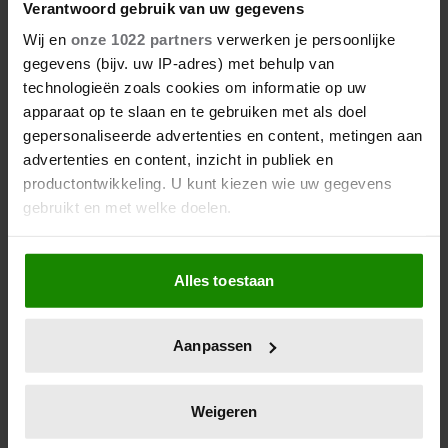
Verantwoord gebruik van uw gegevens
Wij en
onze 1022 partners
verwerken je persoonlijke
gegevens (bijv. uw IP-adres) met behulp van
technologieën zoals cookies om informatie op uw
apparaat op te slaan en te gebruiken met als doel
gepersonaliseerde advertenties en content, metingen aan
advertenties en content, inzicht in publiek en
productontwikkeling. U kunt kiezen wie uw gegevens
gebruikt en met welke doelen.
Als u het toestaat, willen we ook graag:
Alles toestaan
Informatie verzamelen over uw geografische
locatie, die tot een paar meter nauwkeurig kan zijn
Uw apparaat identificeren door het actief te
Aanpassen
scannen op specifieke eigenschappen (fingerprinting)
Lees meer over hoe uw persoonlijke gegevens worden
verwerkt en stel uw voorkeuren in het
detailgedeelte
in.
Weigeren
U kunt uw toestemming op elk moment wijzigen of