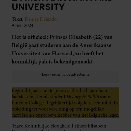
UNIVERSITY
Tekst:
Denise Delgado
9 mei 2024
Het is officieel: Prinses Elisabeth (22) van
België gaat studeren aan de Amerikaanse
Universiteit van Harvard, zo heeft het
koninklijk paleis bekendgemaakt.
Begin dit jaar startte prinses Elisabeth aan haar
History & Politi
laatste semester als student
cs aan
Lincoln College. Tegelijkertijd volgde ze een militaire
opleiding ter voorbereiding op een mogelijke
carrière als opperbevelhebber van het Belgische leger.
‘Hare Koninklijke Hoogheid Prinses Elisabeth,