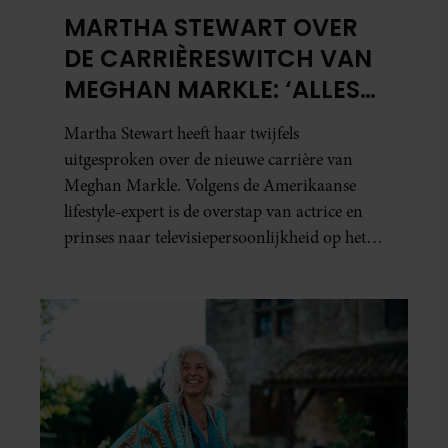
MARTHA STEWART OVER
DE CARRIÈRESWITCH VAN
MEGHAN MARKLE: ‘ALLES
DRAAIT OM
Martha Stewart heeft haar twijfels
AUTHENTICITEIT’
uitgesproken over de nieuwe carrière van
Meghan Markle. Volgens de Amerikaanse
lifestyle-expert is de overstap van actrice en
prinses naar televisiepersoonlijkheid op het
gebied van koken en wonen niet erg
vanzelfsprekend.