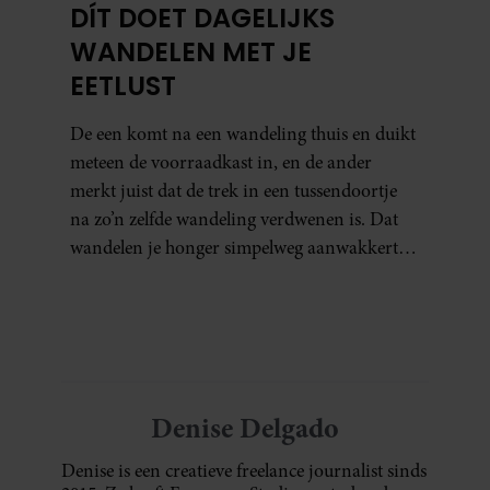
DÍT DOET DAGELIJKS
WANDELEN MET JE
EETLUST
De een komt na een wandeling thuis en duikt
meteen de voorraadkast in, en de ander
merkt juist dat de trek in een tussendoortje
na zo’n zelfde wandeling verdwenen is. Dat
wandelen je honger simpelweg aanwakkert,
blijkt uit onderzoek een stuk te kort door de
bocht. Er gebeurt iets veel interessanters.
Denise Delgado
Denise is een creatieve freelance journalist sinds