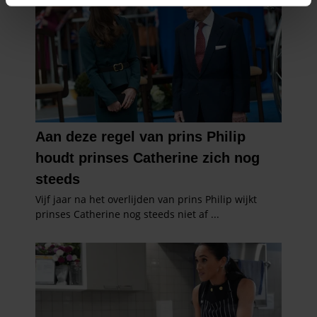
intrekken in de Cookieverklaring.
We gebruiken cookies om content en advertenties te
personaliseren, om functies voor social media te bieden
en om ons websiteverkeer te analyseren. Ook delen we
informatie over uw gebruik van onze site met onze
partners voor social media, adverteren en analyse. Deze
partners kunnen deze gegevens combineren met andere
informatie die u aan ze heeft verstrekt of die ze hebben
verzameld op basis van uw gebruik van hun services. U
gaat akkoord met onze cookies als u onze website blijft
gebruiken.