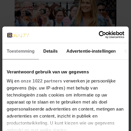
Toestemming
Details
Advertentie-instellingen
Ov
Verantwoord gebruik van uw gegevens
Wij en
onze 1022 partners
verwerken je persoonlijke
gegevens (bijv. uw IP-adres) met behulp van
technologieën zoals cookies om informatie op uw
apparaat op te slaan en te gebruiken met als doel
gepersonaliseerde advertenties en content, metingen aan
advertenties en content, inzicht in publiek en
productontwikkeling. U kunt kiezen wie uw gegevens
gebruikt en met welke doelen.