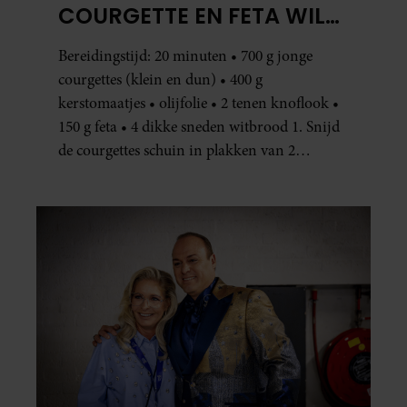
COURGETTE EN FETA WIL
JE METEEN MAKEN
Bereidingstijd: 20 minuten • 700 g jonge
courgettes (klein en dun) • 400 g
kerstomaatjes • olijfolie • 2 tenen knoflook •
150 g feta • 4 dikke sneden witbrood 1. Snijd
de courgettes schuin in plakken van 2
centimeter dik. Halveer de tomaatjes. Pel en
hak de knoflook. 2. Verhit een scheut olie
in…