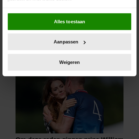
Als u het toestaat, willen we ook graag:
Alles toestaan
Informatie verzamelen over uw geografische
locatie, die tot een paar meter nauwkeurig kan zijn
Uw apparaat identificeren door het actief te
Aanpassen
scannen op specifieke eigenschappen (fingerprinting)
Lees meer over hoe uw persoonlijke gegevens worden
verwerkt en stel uw voorkeuren in het
detailgedeelte
in.
Weigeren
U kunt uw toestemming op elk moment wijzigen of
intrekken in de Cookieverklaring.
We gebruiken cookies om content en advertenties te
personaliseren, om functies voor social media te bieden
en om ons websiteverkeer te analyseren. Ook delen we
informatie over uw gebruik van onze site met onze
partners voor social media, adverteren en analyse. Deze
partners kunnen deze gegevens combineren met andere
informatie die u aan ze heeft verstrekt of die ze hebben