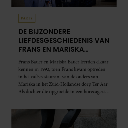
PARTY
DE BIJZONDERE
LIEFDESGESCHIEDENIS VAN
FRANS EN MARISKA
BAUER: OOK IN BED
Frans Bauer en Mariska Bauer leerden elkaar
ELKAARS EERSTE
kennen in 1992, toen Frans kwam optreden
in het café-restaurant van de ouders van
Mariska in het Zuid-Hollandse dorp Ter Aar.
Als dochter die opgroeide in een horecagezin
hielp Mariska vaak mee in de bediening.