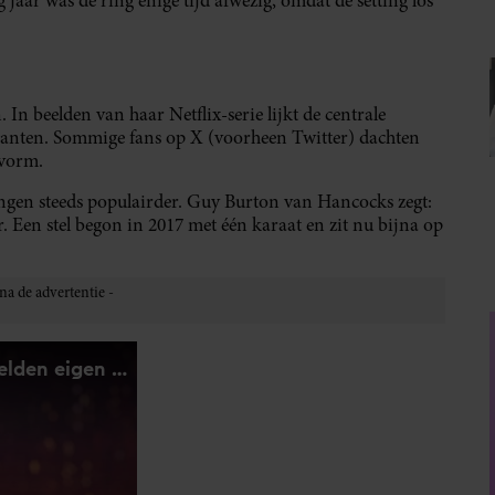
jaar was de ring enige tijd afwezig, omdat de setting los
In beelden van haar Netflix-serie lijkt de centrale
amanten. Sommige fans op X (voorheen Twitter) dachten
 vorm.
ingen steeds populairder. Guy Burton van Hancocks zegt:
 Een stel begon in 2017 met één karaat en zit nu bijna op