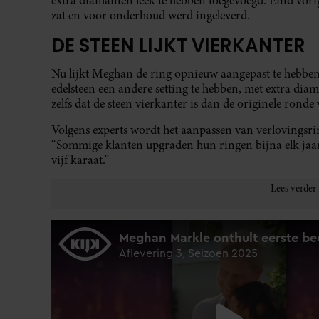
extra diamanten leek te hebben toegevoegd. Eind vorig 
zat en voor onderhoud werd ingeleverd.
DE STEEN LIJKT VIERKANTER
Nu lijkt Meghan de ring opnieuw aangepast te hebben. 
edelsteen een andere setting te hebben, met extra di
zelfs dat de steen vierkanter is dan de originele ronde
Volgens experts wordt het aanpassen van verlovingsr
“Sommige klanten upgraden hun ringen bijna elk jaar.
vijf karaat.”