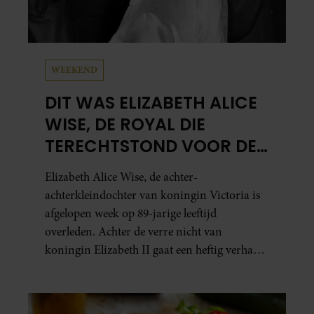
WEEKEND
DIT WAS ELIZABETH ALICE
WISE, DE ROYAL DIE
TERECHTSTOND VOOR DE
DOOD VAN HAAR BABY
Elizabeth Alice Wise, de achter-
achterkleindochter van koningin Victoria is
afgelopen week op 89-jarige leeftijd
overleden. Achter de verre nicht van
koningin Elizabeth II gaat een heftig verhaal
schuil. Zo zag haar leven eruit.