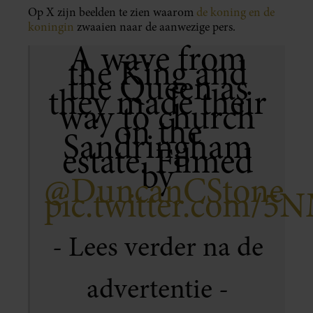
Op X zijn beelden te zien waarom
de koning en de
koningin
zwaaien naar de aanwezige pers.
A wave from
the King and
the Queen as
they made their
way to church
on the
Sandringham
estate. Filmed
by
@DuncanCStone
pic.twitter.com