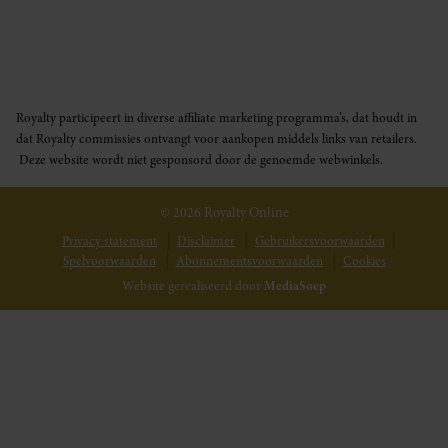
Royalty participeert in diverse affiliate marketing programma’s, dat houdt in
dat Royalty commissies ontvangt voor aankopen middels links van retailers.
Deze website wordt niet gesponsord door de genoemde webwinkels.
© 2026 Royalty Online
Privacy statement
Disclaimer
Gebruikersvoorwaarden
Spelvoorwaarden
Abonnementsvoorwaarden
Cookies
Website gerealiseerd door
MediaSoep