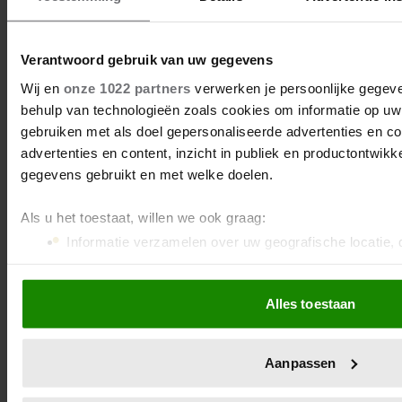
Verantwoord gebruik van uw gegevens
Wij en
onze 1022 partners
verwerken je persoonlijke gegeve
behulp van technologieën zoals cookies om informatie op uw 
gebruiken met als doel gepersonaliseerde advertenties en c
advertenties en content, inzicht in publiek en productontwikk
gegevens gebruikt en met welke doelen.
Als u het toestaat, willen we ook graag:
Informatie verzamelen over uw geografische locatie, 
nauwkeurig kan zijn
Uw apparaat identificeren door het actief te scannen
Alles toestaan
(fingerprinting)
Lees meer over hoe uw persoonlijke gegevens worden verwer
het
detailgedeelte
in. U kunt uw toestemming op elk moment 
Aanpassen
Cookieverklaring.