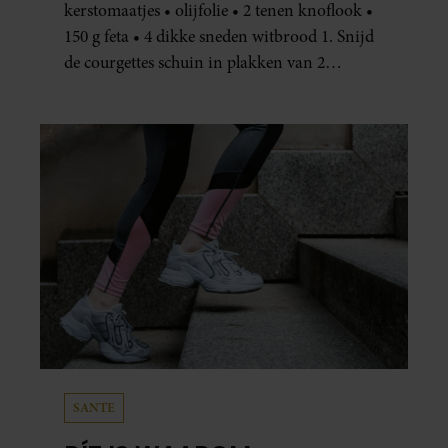
kerstomaatjes • olijfolie • 2 tenen knoflook •
150 g feta • 4 dikke sneden witbrood 1. Snijd
de courgettes schuin in plakken van 2
centimeter dik. Halveer de tomaatjes. Pel en
hak de knoflook. 2. Verhit een scheut olie
in…
SANTE