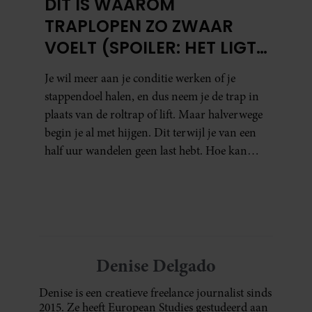
DÍT IS WAAROM
TRAPLOPEN ZO ZWAAR
VOELT (SPOILER: HET LIGT
NIET AAN JE CONDITIE)
Je wil meer aan je conditie werken of je
stappendoel halen, en dus neem je de trap in
plaats van de roltrap of lift. Maar halverwege
begin je al met hijgen. Dit terwijl je van een
half uur wandelen geen last hebt. Hoe kan
dat?
Denise Delgado
Denise is een creatieve freelance journalist sinds
2015. Ze heeft European Studies gestudeerd aan