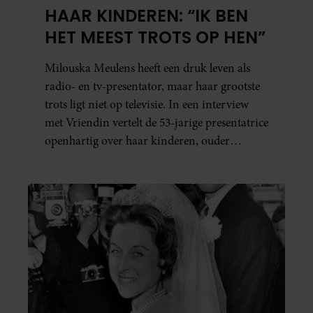
HAAR KINDEREN: “IK BEN
HET MEEST TROTS OP HEN”
Milouska Meulens heeft een druk leven als
radio- en tv-presentator, maar haar grootste
trots ligt niet op televisie. In een interview
met Vriendin vertelt de 53-jarige presentatrice
openhartig over haar kinderen, ouder
worden en haar nieuwe kinderboek Chill.
Ook blikt ze terug op haar jeugd en deelt ze
welke levenslessen haar vandaag de dag het
meest bezighouden.