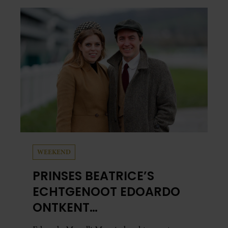
het leuke: binnen één minuut heb je jouw foto
al in handen.
WEEKEND
PRINSES BEATRICE’S
ECHTGENOOT EDOARDO
ONTKENT
HUWELIJKSPROBLEMEN