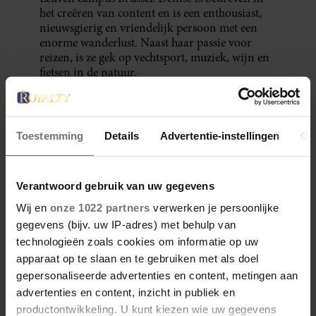
het creëren van content en is een enthousiast,
nieuwsgierig en vriendelijk persoon met een
enorme wanderlust. Naast haar passie voor
reizen, is ze gek op vechtsport, muziek, wijn en
fietsen in de natuur.
Meer van Denise
Toestemming
Details
Advertentie-instellingen
Ov
Verantwoord gebruik van uw gegevens
Wij en
onze 1022 partners
verwerken je persoonlijke
gegevens (bijv. uw IP-adres) met behulp van
technologieën zoals cookies om informatie op uw
apparaat op te slaan en te gebruiken met als doel
gepersonaliseerde advertenties en content, metingen aan
advertenties en content, inzicht in publiek en
28 april 2026
productontwikkeling. U kunt kiezen wie uw gegevens
DÍT ZIJN FAVORIETE