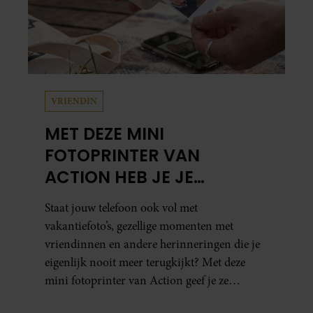
VRIENDIN
MET DEZE MINI
FOTOPRINTER VAN
ACTION HEB JE JE
FAVORIETE FOTO’S BINNEN
Staat jouw telefoon ook vol met
ÉÉN MINUUT IN HANDEN
vakantiefoto’s, gezellige momenten met
vriendinnen en andere herinneringen die je
eigenlijk nooit meer terugkijkt? Met deze
mini fotoprinter van Action geef je ze
eindelijk een plekje buiten je camerarol. En