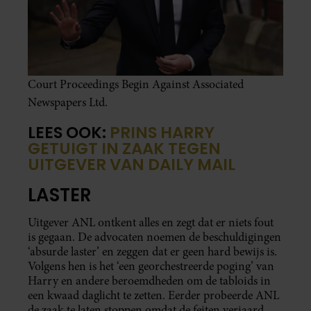
Court Proceedings Begin Against Associated
Newspapers Ltd.
LEES OOK:
PRINS HARRY
GETUIGT IN ZAAK TEGEN
UITGEVER VAN DAILY MAIL
LASTER
Uitgever ANL ontkent alles en zegt dat er niets fout
is gegaan. De advocaten noemen de beschuldigingen
‘absurde laster’ en zeggen dat er geen hard bewijs is.
Volgens hen is het ‘een georchestreerde poging’ van
Harry en andere beroemdheden om de tabloids in
een kwaad daglicht te zetten. Eerder probeerde ANL
de zaak te laten stoppen omdat de feiten verjaard