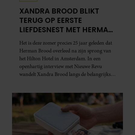
XANDRA BROOD BLIKT
TERUG OP EERSTE
LIEFDESNEST MET HERMAN
BROOD: “HIER IS LOLA
Het is deze zomer precies 25 jaar geleden dat
GEBOREN”
Herman Brood overleed na zijn sprong van
het Hilton Hotel in Amsterdam. In een
openhartig interview met Nieuwe Revu
wandelt Xandra Brood langs de belangrijkste
plekken uit hun gezamenlijke verleden.
Vooral de woning aan de Lange
Leidsedwarsstraat roept een stortvloed aan
herinneringen op. Daar begon hun leven
samen en werd dochter Lola geboren.