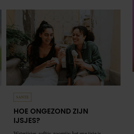
heb je jouw foto al in handen.
SANTE
HOE ONGEZOND ZIJN
IJSJES?
Waterijsjes, softijs, roomijs: het ene ijsje is