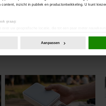
 content, inzicht in publiek en productontwikkeling. U kunt kiez
 ook graag:
 over uw geografische locatie, die tot een paar meter nauwkeuri
eren door het actief te scannen op specifieke eigenschappen (fing
onlijke gegevens worden verwerkt en stel uw voorkeuren in he
Aanpassen
IA!
jzigen of intrekken in de Cookieverklaring.
ent en advertenties te personaliseren, om functies voor social
. Ook delen we informatie over uw gebruik van onze site met on
e. Deze partners kunnen deze gegevens combineren met andere i
erzameld op basis van uw gebruik van hun services. U gaat akk