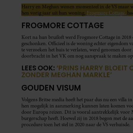
Harry en Meghan wonen momenteel in de VS maar wa
hen vorig jaar uit hun woning,
Frogmore Cottage,
had
FROGMORE COTTAGE
Kort na hun bruiloft werd Frogmore Cottage in 2018 
geschonken. Officieel is de woning echter eigendom 
te verzoeken het huis te verlaten, werd genomen door 
doorbracht in het VK om nog aanspraak te maken op
LEES OOK:
‘PRINS HARRY BLOEIT
ZONDER MEGHAN MARKLE’
GOUDEN VISUM
Volgens Britse media heeft het paar dus nu een villa i
hen mogelijk in aanmerking kunnen laten komen voo
door Europa reizen. Dit is vooral aantrekkelijk voor 
burgerschap heeft. Hoewel zij in 2018 begon met de aa
procedure toen het stel in 2020 naar de VS verhuisde.