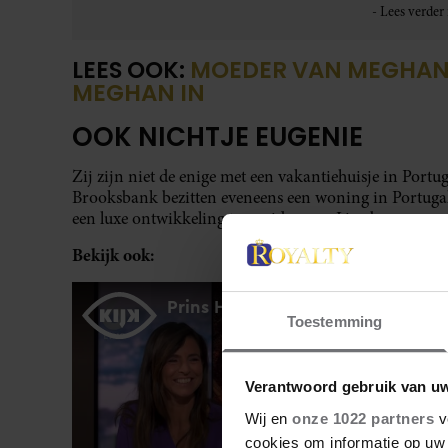
LEES OOK:
MOEDER VAN MEGHAN 
MEGHAN IN
OOK NICHTJE EUGENIE
Zij zijn niet de enige met een vakantiehuisje in Portug
Brooksbank bezitten eveneens een woning in Portugal
een luxe ontwikkeling ten zuiden van Lissabon.
Bekijk ook:
Toestemming
Verantwoord gebruik van u
Wij en
onze 1022 partners
v
cookies om informatie op uw 