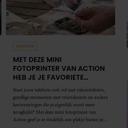
VRIENDIN
MET DEZE MINI
FOTOPRINTER VAN ACTION
HEB JE JE FAVORIETE
FOTO’S BINNEN ÉÉN MINUUT
Staat jouw telefoon ook vol met vakantiefoto’s,
IN HANDEN
gezellige momenten met vriendinnen en andere
herinneringen die je eigenlijk nooit meer
terugkijkt? Met deze mini fotoprinter van
Action geef je ze eindelijk een plekje buiten je
camerarol. En het leuke: binnen één minuut