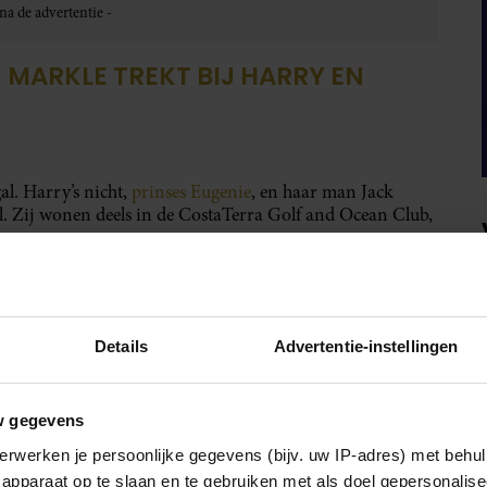
MARKLE TREKT BIJ HARRY EN
al. Harry’s nicht,
prinses Eugenie
, en haar man Jack
. Zij wonen deels in de CostaTerra Golf and Ocean Club,
Details
Advertentie-instellingen
w gegevens
erwerken je persoonlijke gegevens (bijv. uw IP-adres) met behul
apparaat op te slaan en te gebruiken met als doel gepersonalise