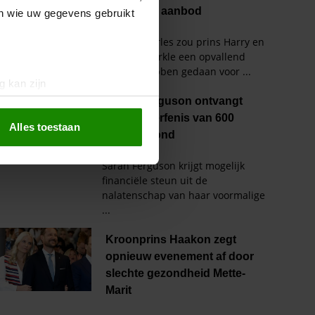
en wie uw gegevens gebruikt
g kan zijn
erprinting)
t
detailgedeelte
in. U kunt uw
Alles toestaan
 media te bieden en om ons
ze partners voor social
nformatie die u aan ze heeft
oord met onze cookies als u