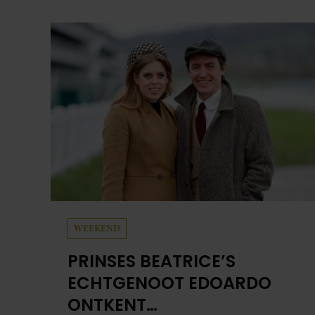
de Lange Leidsedwarsstraat roept een stortvloed
aan herinneringen op. Daar begon hun leven
samen en werd dochter Lola geboren.
WEEKEND
PRINSES BEATRICE’S
ECHTGENOOT EDOARDO
ONTKENT