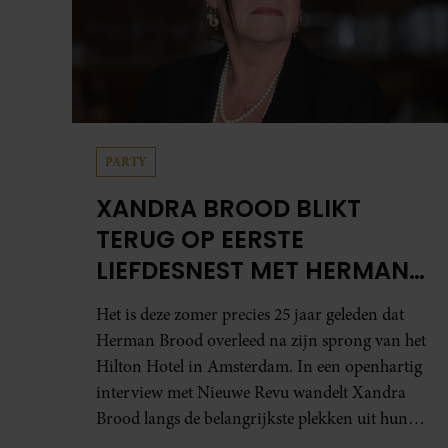
PARTY
XANDRA BROOD BLIKT
TERUG OP EERSTE
LIEFDESNEST MET HERMAN
BROOD: “HIER IS LOLA
Het is deze zomer precies 25 jaar geleden dat
GEBOREN”
Herman Brood overleed na zijn sprong van het
Hilton Hotel in Amsterdam. In een openhartig
interview met Nieuwe Revu wandelt Xandra
Brood langs de belangrijkste plekken uit hun
gezamenlijke verleden. Vooral de woning aan