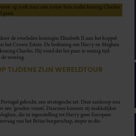
ren op zoek naar een nieuw huis nadat koning Charles
 gezet.
door de overleden koningin Elizabeth II aan het koppel
van het Crown Estate. De beslissing om Harry en Meghan
koning Charles. Hij vond dat het paar te weinig tijd
 de woning.
 OP TIJDENS ZIJN WERELDTOUR
n Portugal gekocht, een strategische zet. Deze aankoop zou
r een ‘gouden visum’. Daarmee kunnen zij makkelijker
Meghan, die in tegenstelling tot Harry geen Europees
nvraag van het Britse burgerschap, stopte ze die