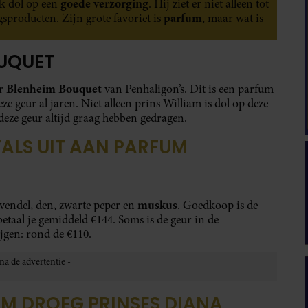
goede verzorging
ok dol op een
. Hij ziet er niet alleen tot
parfum
gsproducten. Zijn grote favoriet is
, maar wat is
OUQUET
Blenheim Bouquet
ur
van Penhaligon’s. Dit is een parfum
ze geur al jaren. Niet alleen prins William is dol op deze
deze geur altijd graag hebben gedragen.
ALS UIT AAN PARFUM
muskus
vendel, den, zwarte peper en
. Goedkoop is de
 betaal je gemiddeld €144. Soms is de geur in de
ijgen: rond de €110.
UM DROEG PRINSES DIANA