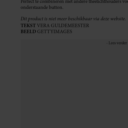
Perfect te combineren met andere theelichthouders voo
onderstaande button.
Dit product is niet meer beschikbaar via deze website.
TEKST
VERA GULDEMEESTER
BEELD
GETTYIMAGES
Meer verhalen lezen? Neem nu een
digitaal abonnem
#Royaltynl
DEEL DIT ARTIKEL OP SOCIAL MED
UIT ANDERE MEDIA