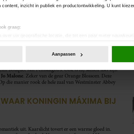
 content, inzicht in publiek en productontwikkeling. U kunt kiez
 ook graag:
 over uw geografische locatie, die tot een paar meter nauwkeuri
eren door het actief te scannen op specifieke eigenschappen (fing
nside Westminster Abbey
onlijke gegevens worden verwerkt en stel uw voorkeuren in he
Aanpassen
jzigen of intrekken in de Cookieverklaring.
nheim Bouquet van Penhaligon’s. Ook is hij samen met zijn
ent en advertenties te personaliseren, om functies voor social
Jo Malone
k
. Zeker van de geur Orange Blossom. Deze
. Ook delen we informatie over uw gebruik van onze site met on
 Op die manier rook de hele zaal van Westminster Abbey
e. Deze partners kunnen deze gegevens combineren met andere i
erzameld op basis van uw gebruik van hun services. U gaat akk
M WAAR KONINGIN MÁXIMA BIJ
romantiek uit. Kaarslicht tovert er een warme gloed in.