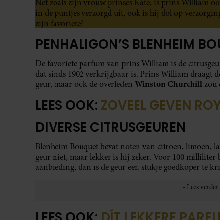
Net zoals zijn vrouw prinses Kate, is prins William o
in de puntjes verzorgd uit, ook is hij dol op verzorgin
zijn favoriete?
PENHALIGON’S BLENHEIM B
De favoriete parfum van prins William is de citrusge
dat sinds 1902 verkrijgbaar is. Prins William draagt de
Winston Churchill
geur, maar ook de overleden
zou 
LEES OOK:
ZOVEEL GEVEN ROY
DIVERSE CITRUSGEUREN
Blenheim Bouquet bevat noten van citroen, limoen, la
geur niet, maar lekker is hij zeker. Voor 100 milliliter
aanbieding, dan is de geur een stukje goedkoper te kr
LEES OOK:
DÍT LEKKERE PARF