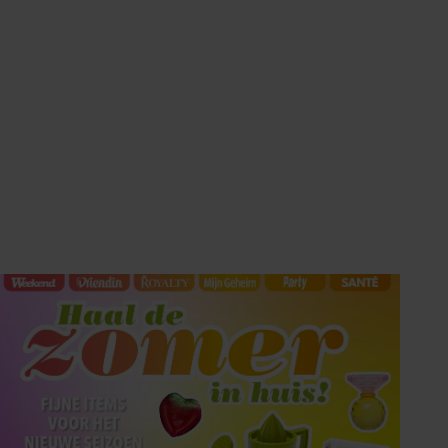
HET LAATSTE
SHOWBIZZ NIEUWS IN
UW INBOX?
Met de Showbuzz-nieuwsbrief krijgt u twee keer per