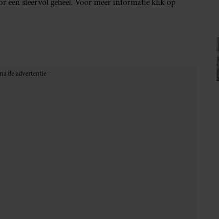
r een sfeervol geheel. Voor meer informatie klik op
ent
op Royalty
IA!