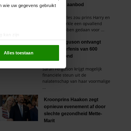
en wie uw gegevens gebruikt
g kan zijn
erprinting)
t
detailgedeelte
in. U kunt uw
Alles toestaan
 media te bieden en om ons
ze partners voor social
nformatie die u aan ze heeft
oord met onze cookies als u