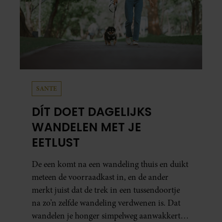
partners kunnen deze gegevens combineren met andere
informatie die u aan ze heeft verstrekt of die ze hebben
verzameld op basis van uw gebruik van hun services. U
gaat akkoord met onze cookies als u onze website blijft
gebruiken.
SANTE
DÍT DOET DAGELIJKS
WANDELEN MET JE
EETLUST
De een komt na een wandeling thuis en duikt
meteen de voorraadkast in, en de ander
merkt juist dat de trek in een tussendoortje
na zo’n zelfde wandeling verdwenen is. Dat
wandelen je honger simpelweg aanwakkert,