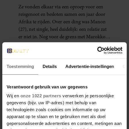
ZIJN NU EEN STEL: ‘IK ZEI
Ze vonden elkaar via een oproep voor een
NOG: DIT WORDT NIETS!’
reisgenoot en besloten samen een jaar door
Afrika te rijden. Over een ding was Manon
(27), net single, heel duidelijk: een relatie zat
er niet in. Nog voor de grens met Marokko
waren zij en Tobias (33) een stel. O en van dat
jaartje reizen maakten ze meteen maar even
drie jaar. “Ik had zo stellig gezegd: dit wordt
niets!”
Toestemming
Details
Advertentie-instellingen
Ov
Verantwoord gebruik van uw gegevens
Wij en
onze 1022 partners
verwerken je persoonlijke
gegevens (bijv. uw IP-adres) met behulp van
technologieën zoals cookies om informatie op uw
apparaat op te slaan en te gebruiken met als doel
gepersonaliseerde advertenties en content, metingen aan