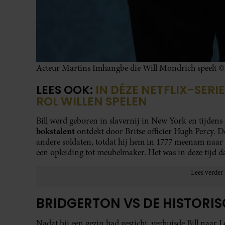
Acteur Martins Imhangbe die Will Mondrich speelt ©
LEES OOK:
IN DÉZE NETFLIX-SER
ROL WILLEN SPELEN
Bill werd geboren in slavernij in New York en tijde
bokstalent
ontdekt door Britse officier Hugh Percy. D
andere soldaten, totdat hij hem in 1777 meenam naar Yo
een opleiding tot meubelmaker. Het was in deze tijd d
BRIDGERTON VS DE HISTORI
Nadat hij een gezin had gesticht, verhuisde Bill naar 