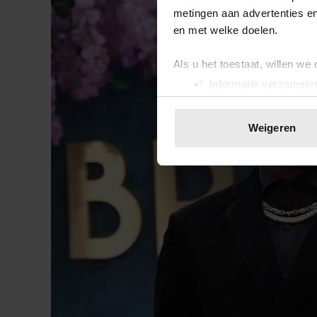
metingen aan advertenties en
en met welke doelen.
Als u het toestaat, willen we
Informatie verzamelen
Uw apparaat identific
Lees meer over hoe uw perso
Weigeren
toestemming op elk moment wi
We gebruiken cookies om cont
websiteverkeer te analyseren
media, adverteren en analys
verstrekt of die ze hebben v
onze website blijft gebruiken.