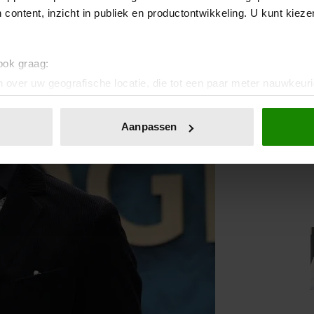
 content, inzicht in publiek en productontwikkeling. U kunt kiez
 ook graag:
 over uw geografische locatie, die tot een paar meter nauwkeuri
eren door het actief te scannen op specifieke eigenschappen (fing
onlijke gegevens worden verwerkt en stel uw voorkeuren in he
Aanpassen
jzigen of intrekken in de Cookieverklaring.
ent en advertenties te personaliseren, om functies voor social
. Ook delen we informatie over uw gebruik van onze site met on
e. Deze partners kunnen deze gegevens combineren met andere i
erzameld op basis van uw gebruik van hun services. U gaat akk