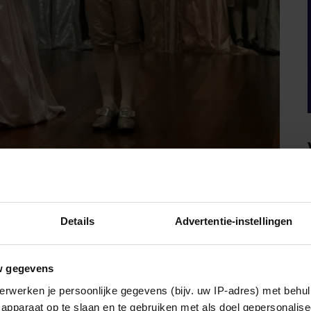
ak onopgemerkt blijft, ook is geïnspireerd op een echt
Details
Advertentie-instellingen
s Imhangbe). Het personage van Will is geïnspireerd door
The Black Terror
 wel bekend als
. In seizoen 1 werd hij
van hertog Simon Basset. In seizoen 2 verliet hij de ring
w gegevens
graag een drankje dronken. Bill’s verhaal had echter nog
onage.
erwerken je persoonlijke gegevens (bijv. uw IP-adres) met behul
apparaat op te slaan en te gebruiken met als doel gepersonalise