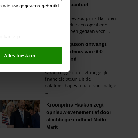
en wie uw gegevens gebruikt
g kan zijn
erprinting)
t
detailgedeelte
in. U kunt uw
Alles toestaan
 media te bieden en om ons
ze partners voor social
nformatie die u aan ze heeft
oord met onze cookies als u