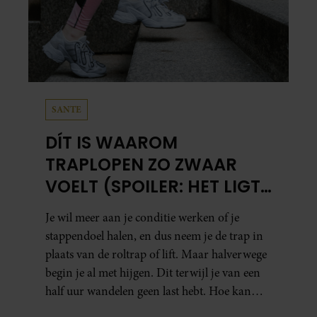
SANTE
DÍT IS WAAROM
TRAPLOPEN ZO ZWAAR
VOELT (SPOILER: HET LIGT
NIET AAN JE CONDITIE)
Je wil meer aan je conditie werken of je
stappendoel halen, en dus neem je de trap in
plaats van de roltrap of lift. Maar halverwege
begin je al met hijgen. Dit terwijl je van een
half uur wandelen geen last hebt. Hoe kan
dat?