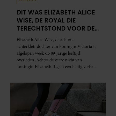
WEEKEND
DIT WAS ELIZABETH ALICE
WISE, DE ROYAL DIE
TERECHTSTOND VOOR DE
DOOD VAN HAAR BABY
Elizabeth Alice Wise, de achter-
achterkleindochter van koningin Victoria is
afgelopen week op 89-jarige leeftijd
overleden. Achter de verre nicht van
koningin Elizabeth II gaat een heftig verhaal
schuil. Zo zag haar leven eruit.