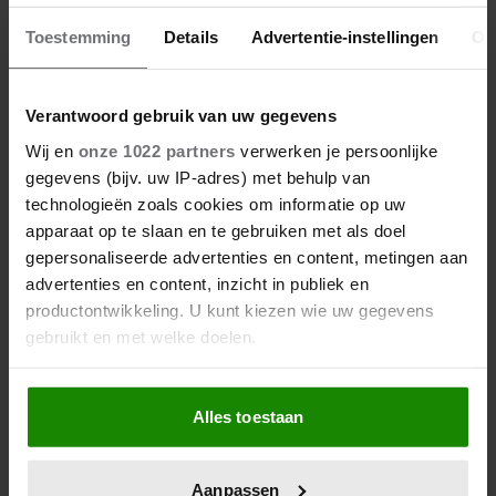
Toestemming
Details
Advertentie-instellingen
Ov
Verantwoord gebruik van uw gegevens
Wij en
onze 1022 partners
verwerken je persoonlijke
gegevens (bijv. uw IP-adres) met behulp van
1 augustus 2026
technologieën zoals cookies om informatie op uw
DIT IS DE FAVORIETE
apparaat op te slaan en te gebruiken met als doel
ZOMERVAKANTIEPLEK VAN DE
gepersonaliseerde advertenties en content, metingen aan
BELGISCHE KONINKLIJKE
advertenties en content, inzicht in publiek en
FAMILIE
productontwikkeling. U kunt kiezen wie uw gegevens
gebruikt en met welke doelen.
Als u het toestaat, willen we ook graag:
Alles toestaan
Informatie verzamelen over uw geografische
locatie, die tot een paar meter nauwkeurig kan zijn
Uw apparaat identificeren door het actief te
Aanpassen