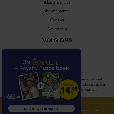
Klantenservice
Abonnementen
Contact
Adverteren
VOLG ONS
Royalty participeert in diverse affiliate marketing programma’s, dat houdt in
dat Royalty commissies ontvangt voor aankopen middels links van retailers.
Deze website wordt niet gesponsord door de genoemde webwinkels.
© 2026 Royalty Online
MEER INFORMATIE
Privacy statement
Disclaimer
Gebruikersvoorwaarden