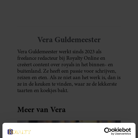
Vera Guldemeester
Vera Guldemeester werkt sinds 2023 als
freelance redacteur bij Royalty Online en
creëert content over royals in het binnen- en
buitenland. Ze heeft een passie voor schrijven,
reizen en eten. Als ze niet aan het werk is, dan is
ze in de keuken te vinden, waar ze de lekkerste
taarten en koekjes bakt.
Meer van Vera