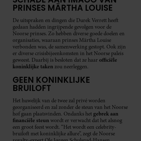
PRINSES MÄRTHA LOUISE
De uitspraken en dingen die Durek Verrett heeft
gedaan hadden ingrijpende gevolgen voor de
Noorse prinses. Zo hebben diverse goede doelen en
organisaties, waaraan prinses Märtha Louise
verbonden was, de samenwerking gestopt. Ook zijn
er diverse crisisbijeenkomsten in het Noorse paleis
officiële
geweest. Daarbij is besloten dat ze haar
koninklijke taken
zou neerleggen.
GEEN KONINKLIJKE
BRUILOFT
Het huwelijk van de twee zal privé worden
georganiseerd en zal zonder de steun van het Noorse
gebrek aan
hof gaan plaatsvinden. Ondanks het
financiële steun
wordt er verwacht dat het alsnog
een groot feest wordt. “Het wordt een celebrity-
bruiloft met koninklijke allure”, zegt de Noorse
royalty-expert Ole Jørgen Schulsrud-Hansen.