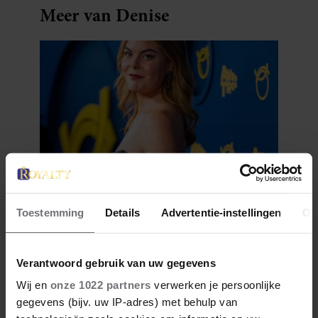
Meer van Denise
28 april 2026
DÍT ZIJN FAVORIETE
Toestemming
Details
Advertentie-instellingen
Ov
RESTAURANTS VAN ELOISE
Verantwoord gebruik van uw gegevens
Wij en
onze 1022 partners
verwerken je persoonlijke
gegevens (bijv. uw IP-adres) met behulp van