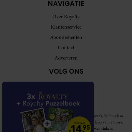
NAVIGATIE
Over Royalty
Klantenservice
Abonnementen
Contact
Adverteren
VOLG ONS
Royalty participeert in diverse affiliate marketing programma’s, dat houdt in
dat Royalty commissies ontvangt voor aankopen middels links van retailers.
Deze website wordt niet gesponsord door de genoemde webwinkels.