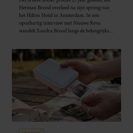
GEBOREN”
Herman Brood overleed na zijn sprong van
het Hilton Hotel in Amsterdam. In een
openhartig interview met Nieuwe Revu
wandelt Xandra Brood langs de belangrijkste
plekken uit hun gezamenlijke verleden.
Vooral de woning aan de Lange
Leidsedwarsstraat roept een stortvloed aan
herinneringen op. Daar begon hun leven
samen en werd dochter Lola geboren.