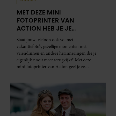
VRIENDIN
MET DEZE MINI
FOTOPRINTER VAN
ACTION HEB JE JE
FAVORIETE FOTO’S BINNEN
Staat jouw telefoon ook vol met
ÉÉN MINUUT IN HANDEN
vakantiefoto’s, gezellige momenten met
vriendinnen en andere herinneringen die je
eigenlijk nooit meer terugkijkt? Met deze
mini fotoprinter van Action geef je ze
eindelijk een plekje buiten je camerarol. En
het leuke: binnen één minuut heb je jouw foto
al in handen.