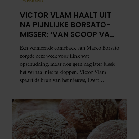
WEEKEND
VICTOR VLAM HAALT UIT
NA PIJNLIJKE BORSATO-
MISSER: ‘VAN SCOOP VAN
HET JAAR NAAR ZEPERD
Een vermeende comeback van Marco Borsato
VAN HET JAAR’
zorgde deze week voor flink wat
opschudding, maar nog geen dag later bleek
het verhaal niet te kloppen. Victor Vlam
spaart de bron van het nieuws, Evert
Santegoeds, vervolgens bepaald niet.