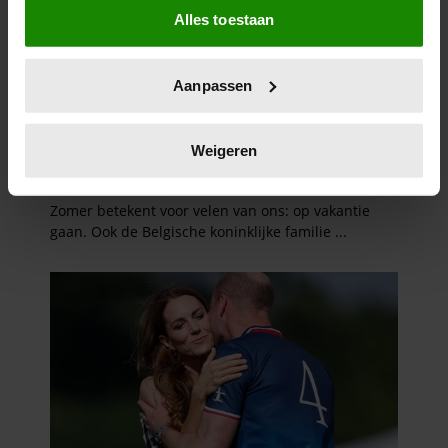
Alles toestaan
Informatie verzamelen over uw geografische
locatie, die tot een paar meter nauwkeurig kan zijn
Uw apparaat identificeren door het actief te
Aanpassen
scannen op specifieke eigenschappen (fingerprinting)
Lees meer over hoe uw persoonlijke gegevens worden
verwerkt en stel uw voorkeuren in het
detailgedeelte
in.
Weigeren
U kunt uw toestemming op elk moment wijzigen of
intrekken in de Cookieverklaring.
We gebruiken cookies om content en advertenties te
personaliseren, om functies voor social media te bieden
en om ons websiteverkeer te analyseren. Ook delen we
informatie over uw gebruik van onze site met onze
partners voor social media, adverteren en analyse. Deze
partners kunnen deze gegevens combineren met andere
informatie die u aan ze heeft verstrekt of die ze hebben
verzameld op basis van uw gebruik van hun services. U
gaat akkoord met onze cookies als u onze website blijft