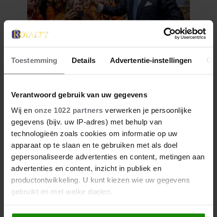
27 april 2026
Toestemming
Details
Advertentie-instellingen
Ov
DOKKUM PAKT UIT VOOR
KONINGSPAAR TIJDENS
Verantwoord gebruik van uw gegevens
KONINGSDAG 2026
Wij en
onze 1022 partners
verwerken je persoonlijke
gegevens (bijv. uw IP-adres) met behulp van
technologieën zoals cookies om informatie op uw
apparaat op te slaan en te gebruiken met als doel
gepersonaliseerde advertenties en content, metingen aan
advertenties en content, inzicht in publiek en
productontwikkeling. U kunt kiezen wie uw gegevens
gebruikt en met welke doelen.
Als u het toestaat, willen we ook graag: