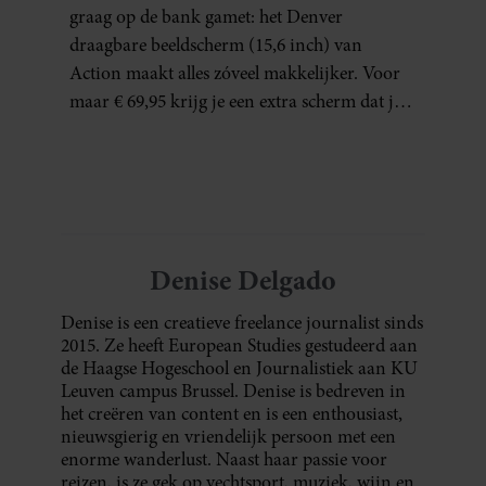
THUISWERKERS ÉN BINGE-
graag op de bank gamet: het Denver
WATCHERS
draagbare beeldscherm (15,6 inch) van
Action maakt alles zóveel makkelijker. Voor
maar € 69,95 krijg je een extra scherm dat je
letterlijk overal mee naartoe kunt nemen…
en dat is in tijden van hybride werken echt
geen overbodige luxe.
Denise Delgado
Denise is een creatieve freelance journalist sinds
2015. Ze heeft European Studies gestudeerd aan
de Haagse Hogeschool en Journalistiek aan KU
Leuven campus Brussel. Denise is bedreven in
het creëren van content en is een enthousiast,
nieuwsgierig en vriendelijk persoon met een
enorme wanderlust. Naast haar passie voor
reizen, is ze gek op vechtsport, muziek, wijn en