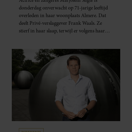
Actrice en zangeres Marjolein Sligte is
donderdag onverwacht op 71-jarige leeftijd
overleden in haar woonplaats Almere. Dat
deelt Privé-verslaggever Frank Waals. Ze
stierf in haar slaap, terwijl er volgens haar
familie geen signalen waren dat haar
gezondheid achteruitging.