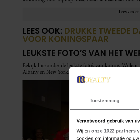
LEES OOK:
DRUKKE TWEEDE D
VOOR KONINGSPAAR
LEUKSTE FOTO’S VAN HET W
Bekijk hieronder de leukste foto’s van koning Wille
Albany en New York.
Toestemming
Verantwoord gebruik van u
Wij en
onze 1022 partners
v
cookies om informatie op uw 