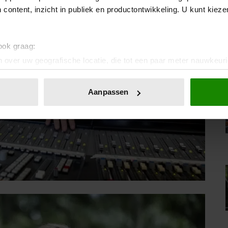
 content, inzicht in publiek en productontwikkeling. U kunt kiez
 ook graag:
 over uw geografische locatie, die tot een paar meter nauwkeuri
eren door het actief te scannen op specifieke eigenschappen (fing
onlijke gegevens worden verwerkt en stel uw voorkeuren in he
Aanpassen
jzigen of intrekken in de Cookieverklaring.
ent en advertenties te personaliseren, om functies voor social
. Ook delen we informatie over uw gebruik van onze site met on
e. Deze partners kunnen deze gegevens combineren met andere i
erzameld op basis van uw gebruik van hun services. U gaat akk