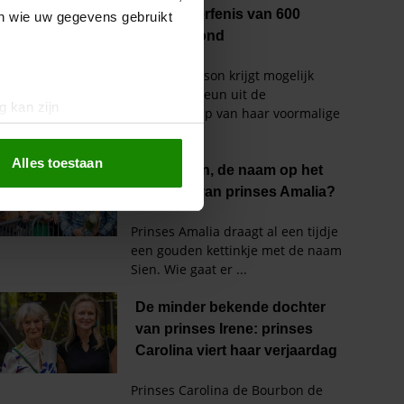
en wie uw gegevens gebruikt
g kan zijn
erprinting)
t
detailgedeelte
in. U kunt uw
Alles toestaan
 media te bieden en om ons
ze partners voor social
nformatie die u aan ze heeft
oord met onze cookies als u