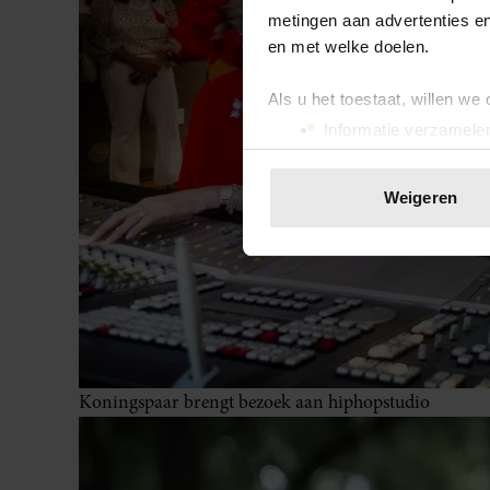
metingen aan advertenties en
en met welke doelen.
Als u het toestaat, willen we
Informatie verzamelen
Uw apparaat identific
Lees meer over hoe uw perso
Weigeren
toestemming op elk moment wi
We gebruiken cookies om cont
websiteverkeer te analyseren
media, adverteren en analys
verstrekt of die ze hebben v
onze website blijft gebruiken.
Koningspaar brengt bezoek aan hiphopstudio