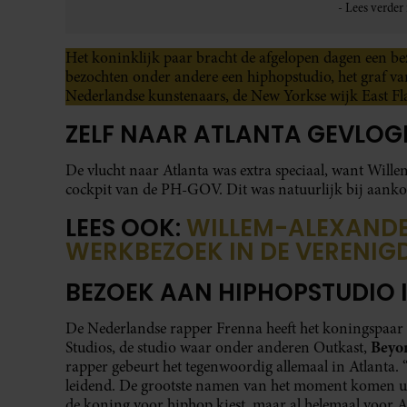
Het koninklijk paar bracht de afgelopen dagen een b
bezochten onder andere een hiphopstudio, het graf v
Nederlandse kunstenaars, de New Yorkse wijk East Fla
ZELF NAAR ATLANTA GEVLOG
De vlucht naar Atlanta was extra speciaal, want Wille
cockpit van de PH-GOV. Dit was natuurlijk bij aankom
LEES OOK:
WILLEM-ALEXANDER
WERKBEZOEK IN DE VERENIG
BEZOEK AAN HIPHOPSTUDIO 
De Nederlandse rapper Frenna heeft het koningspaar
Beyo
Studios, de studio waar onder anderen Outkast,
rapper gebeurt het tegenwoordig allemaal in Atlanta.
leidend. De grootste namen van het moment komen uit 
de koning voor hiphop kiest, maar al helemaal voor A