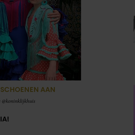
DSCHOENEN AAN
m @koninklijkhuis
IA!