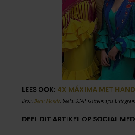
LEES OOK:
4X MÁXIMA MET HAN
Bron:
Beau Monde
, beeld: ANP, GettyImages Instagra
DEEL DIT ARTIKEL OP SOCIAL MED