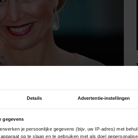
ER MARY VAN DENEMARKEN
Details
Advertentie-instellingen
w gegevens
n. De prinsessen zijn dus ondergedompeld in
Spaans
 dan weer
. Je werd er gek van”, om eraan toe te
erwerken je persoonlijke gegevens (bijv. uw IP-adres) met behul
twikkeling en ze nu blij is dat ze zich verstaanbaar kan
apparaat op te slaan en te gebruiken met als doel gepersonalise