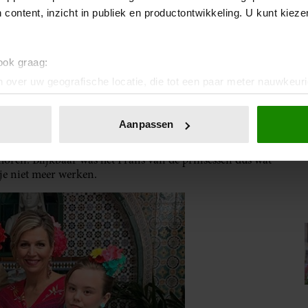
erenigd koninkrijk zorgde natuurlijk voor een nog betere
 content, inzicht in publiek en productontwikkeling. U kunt kiez
 ook graag:
 over uw geografische locatie, die tot een paar meter nauwkeuri
HT VAN DE NEDERLANDSE TAAL
eren door het actief te scannen op specifieke eigenschappen (fing
onlijke gegevens worden verwerkt en stel uw voorkeuren in he
Aanpassen
jzigen of intrekken in de Cookieverklaring.
erling weleens over zijn gaan op Frans, als ze iets te
oren. Blijkbaar was het Frans van de prinsessen dus wat
ent en advertenties te personaliseren, om functies voor social
je niet meer werken.
. Ook delen we informatie over uw gebruik van onze site met on
e. Deze partners kunnen deze gegevens combineren met andere i
erzameld op basis van uw gebruik van hun services. U gaat akk