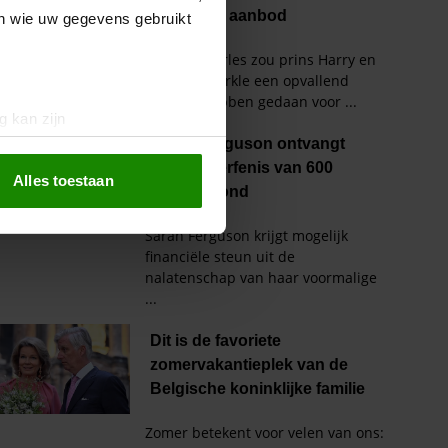
en wie uw gegevens gebruikt
g kan zijn
erprinting)
t
detailgedeelte
in. U kunt uw
Alles toestaan
 media te bieden en om ons
ze partners voor social
nformatie die u aan ze heeft
oord met onze cookies als u