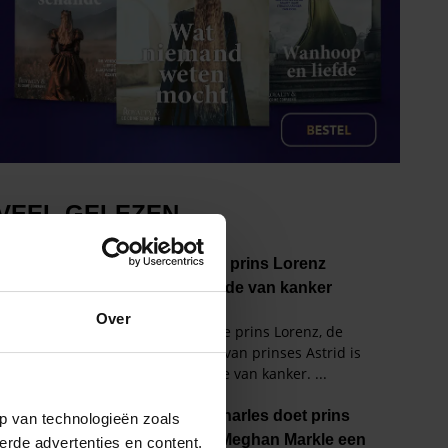
Over
p van technologieën zoals
erde advertenties en content,