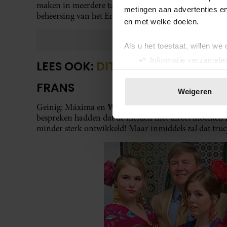
maken in meerdere talen. Studies en scholen in het V
metingen aan advertenties en
beheersing van het Engels.
en met welke doelen.
Als u het toestaat, willen we
Informatie verzamelen
LEES OOK:
DIT VINDT MÁXIMA EC
Uw apparaat identific
FRANS
Lees meer over hoe uw perso
Weigeren
toestemming op elk moment wi
Willem Alexander
Geinig: Máxima en
zouden zelf ond
bespreken hadden dat de meiden niet direct mochten h
We gebruiken cookies om cont
minder sterk ontwikkeld! Maar inmiddels zal dat truc
websiteverkeer te analyseren
media, adverteren en analys
verstrekt of die ze hebben v
onze website blijft gebruiken.