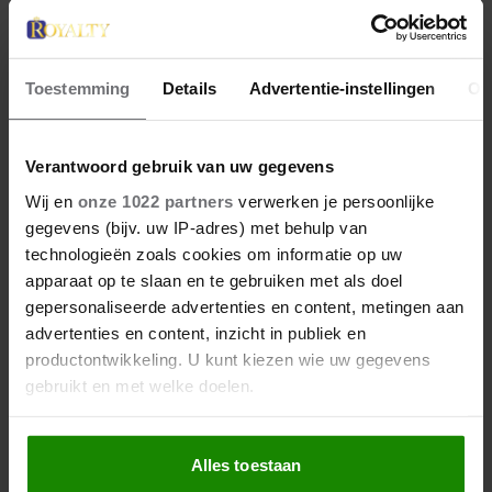
Toestemming
Details
Advertentie-instellingen
Ov
Verantwoord gebruik van uw gegevens
29 juni 2026
Wij en
onze 1022 partners
verwerken je persoonlijke
PRINSES CATHERINE BEKLIMT
gegevens (bijv. uw IP-adres) met behulp van
DRIE HOOGSTE BRITSE
technologieën zoals cookies om informatie op uw
BERGEN VOOR
apparaat op te slaan en te gebruiken met als doel
gepersonaliseerde advertenties en content, metingen aan
KANKERONDERZOEK
advertenties en content, inzicht in publiek en
productontwikkeling. U kunt kiezen wie uw gegevens
gebruikt en met welke doelen.
Als u het toestaat, willen we ook graag:
Alles toestaan
Informatie verzamelen over uw geografische