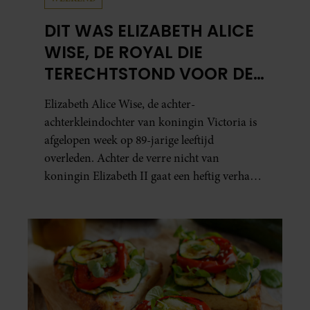
DIT WAS ELIZABETH ALICE
WISE, DE ROYAL DIE
TERECHTSTOND VOOR DE
DOOD VAN HAAR BABY
Elizabeth Alice Wise, de achter-
achterkleindochter van koningin Victoria is
afgelopen week op 89-jarige leeftijd
overleden. Achter de verre nicht van
koningin Elizabeth II gaat een heftig verhaal
schuil. Zo zag haar leven eruit.