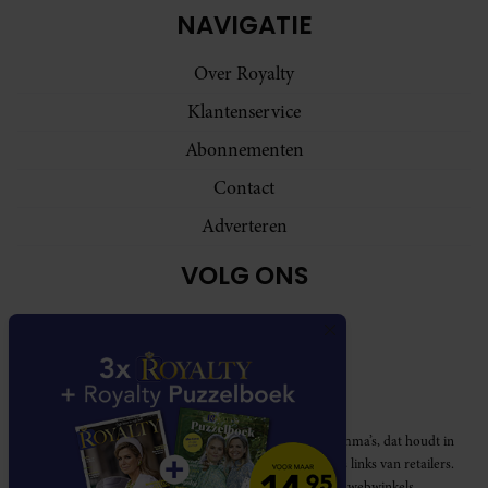
NAVIGATIE
Over Royalty
Klantenservice
Abonnementen
Contact
Adverteren
VOLG ONS
Royalty participeert in diverse affiliate marketing programma’s, dat houdt in
dat Royalty commissies ontvangt voor aankopen middels links van retailers.
Deze website wordt niet gesponsord door de genoemde webwinkels.