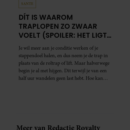
SANTE
DÍT IS WAAROM
TRAPLOPEN ZO ZWAAR
VOELT (SPOILER: HET LIGT
NIET AAN JE CONDITIE)
Je wil meer aan je conditie werken of je
stappendoel halen, en dus neem je de trap in
plaats van de roltrap of lift. Maar halverwege
begin je al met hijgen. Dit terwijl je van een
half uur wandelen geen last hebt. Hoe kan
dat?
Meer van Redactie Royalty