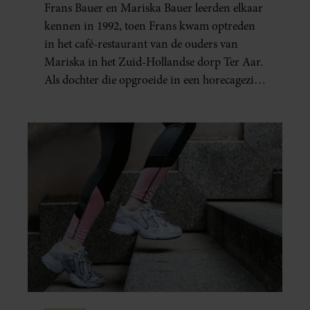
Frans Bauer en Mariska Bauer leerden elkaar
ELKAARS EERSTE
kennen in 1992, toen Frans kwam optreden
in het café-restaurant van de ouders van
Mariska in het Zuid-Hollandse dorp Ter Aar.
Als dochter die opgroeide in een horecagezin
hielp Mariska vaak mee in de bediening.