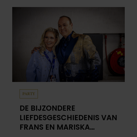
hak de knoflook. 2. Verhit een scheut olie
in…
PARTY
DE BIJZONDERE
LIEFDESGESCHIEDENIS VAN
FRANS EN MARISKA
BAUER: OOK IN BED