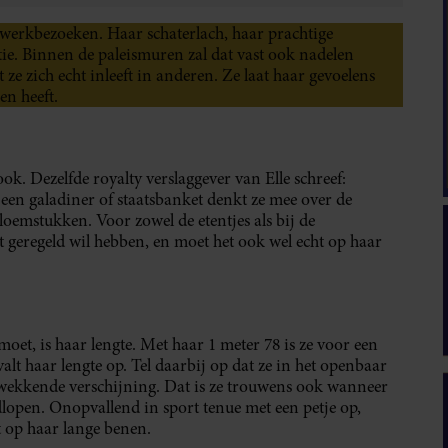
 werkbezoeken. Haar schaterlach, haar prachtige
tie. Binnen de paleismuren zal dat vast ook nadelen
ze zich echt inleeft in anderen. Ze laat haar gevoelens
en heeft.
ook. Dezelfde royalty verslaggever van Elle schreef:
j een galadiner of staatsbanket denkt ze mee over de
bloemstukken. Voor zowel de etentjes als bij de
 geregeld wil hebben, en moet het ook wel echt op haar
moet, is haar lengte. Met haar 1 meter 78 is ze voor een
lt haar lengte op. Tel daarbij op dat ze in het openbaar
ukwekkende verschijning. Dat is ze trouwens ook wanneer
rdlopen. Onopvallend in sport tenue met een petje op,
 op haar lange benen.