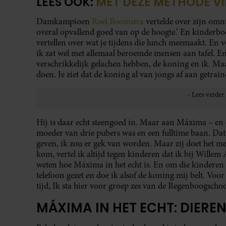
LEES OOK:
MET DEZE METHODE VI
Damkampioen
Roel Boomstra
vertelde over zijn omn
overal opvallend goed van op de hoogte.’ En kinderbo
vertellen over wat je tijdens die lunch meemaakt. En vo
ik zat wel met allemaal beroemde mensen aan tafel. En
verschrikkelijk gelachen hebben, de koning en ik. Maa
doen. Je ziet dat de koning al van jongs af aan getraind
Hij is daar echt steengoed in. Maar aan Máxima – en da
moeder van drie pubers was en een fulltime baan. Dat
geven, ik zou er gek van worden. Maar zij doet het me
kom, vertel ik altijd tegen kinderen dat ik bij Wille
weten hoe Máxima in het echt is. En om die kinderen 
telefoon gezet en doe ik alsof de koning mij belt. Voor
tijd, Ik sta hier voor groep zes van de Regenboogschoo
MÁXIMA IN HET ECHT: DIERE