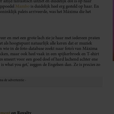
altijd fantastisch uitziet en duidelijk dol is op haar
ngspoedel
Mambo
is duidelijk heel erg gesteld op haar. En
 koninklijk paleis arriveerde, was het Máxima die het
er en met een grote lach zie je haar met iedereen praten
 als hoogtepunt natuurlijk alle keren dat er muziek
 En wie in de foto-database zoekt naar foto’s van Máxima
akken, maar ook heel vaak in een spijkerbroek en T-shirt
es smeert voor een goed doel of hard lachend achter ene
e is what you get,’ zeggen de Engelsen dan. Ze is precies zo
ement
op Royalty