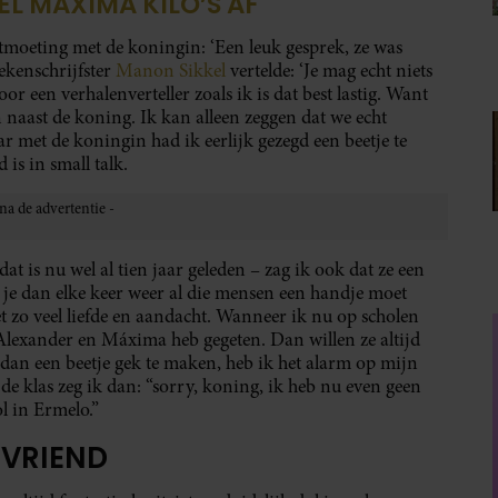
EL MAXIMA KILO’S AF
tmoeting met de koningin: ‘Een leuk gesprek, ze was
ekenschrijfster
Manon Sikkel
vertelde: ‘Je mag echt niets
or een verhalenverteller zoals ik is dat best lastig. Want
 naast de koning. Ik kan alleen zeggen dat we echt
r met de koningin had ik eerlijk gezegd een beetje te
 is in small talk.
t is nu wel al tien jaar geleden – zag ik ook dat ze een
 je dan elke keer weer al die mensen een handje moet
t zo veel liefde en aandacht. Wanneer ik nu op scholen
m Alexander en Máxima heb gegeten. Dan willen ze altijd
dan een beetje gek te maken, heb ik het alarm op mijn
 de klas zeg ik dan: “sorry, koning, ik heb nu even geen
l in Ermelo.”
NVRIEND