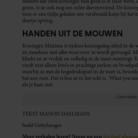
Behalve dat onze koningin heel goed is in haar werk, er 
gezin, is ze ook nog een echte dierenvriend. De koni
toen er ene tijdje geleden een verdwaald katje bij het
diertje opving.
HANDEN UIT DE MOUWEN
Koningin Máxima is tijdens koningsdag altijd in de we
en meedoen met alles waarvoor ze wordt gevraagd. Met
klinkt en ze vrolijk en volledig in de maat meezingt.
vindt niet alleen foto’s in prachtige jurken en broekp
waarbij ze met de hogedrukspuit in de weer is, broodj
bal aan rent. Dat is hoe ze in het echt is. ‘What you se
als je haar ziet.
TEKST MANON DAELMANS
beeld GettyImages
Meer verhalen lezen? Neem nu een
digitaal abonn