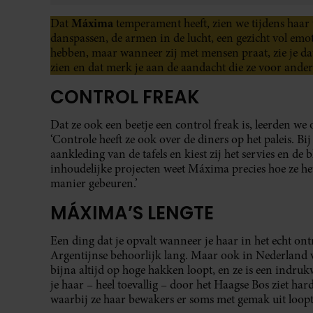
Máxima
Dat
temperament heeft, zien we tijdens haar
danspassen, de armen in de lucht, een gezicht vol emo
hebben, maar wanneer zij met mensen praat, zie je dat 
zien en dat merk je aan de aandacht die ze voor ander
CONTROL FREAK
Dat ze ook een beetje een control freak is, leerden we 
‘Controle heeft ze ook over de diners op het paleis. Bi
aankleding van de tafels en kiest zij het servies en de 
inhoudelijke projecten weet Máxima precies hoe ze het
manier gebeuren.’
MÁXIMA’S LENGTE
Een ding dat je opvalt wanneer je haar in het echt ont
Argentijnse behoorlijk lang. Maar ook in Nederland va
bijna altijd op hoge hakken loopt, en ze is een indr
je haar – heel toevallig – door het Haagse Bos ziet ha
waarbij ze haar bewakers er soms met gemak uit loopt