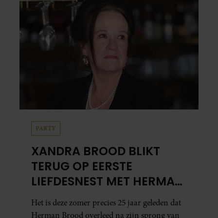
PARTY
XANDRA BROOD BLIKT
TERUG OP EERSTE
LIEFDESNEST MET HERMAN
BROOD: “HIER IS LOLA
Het is deze zomer precies 25 jaar geleden dat
GEBOREN”
Herman Brood overleed na zijn sprong van