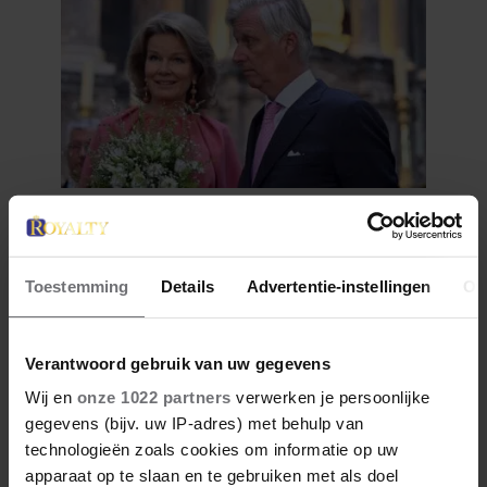
1 augustus 2026
DIT IS DE FAVORIETE
ZOMERVAKANTIEPLEK VAN DE
Toestemming
Details
Advertentie-instellingen
Ov
BELGISCHE KONINKLIJKE
FAMILIE
Verantwoord gebruik van uw gegevens
Wij en
onze 1022 partners
verwerken je persoonlijke
gegevens (bijv. uw IP-adres) met behulp van
technologieën zoals cookies om informatie op uw
apparaat op te slaan en te gebruiken met als doel