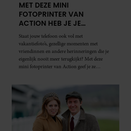
MET DEZE MINI
FOTOPRINTER VAN
ACTION HEB JE JE
FAVORIETE FOTO’S BINNEN
Staat jouw telefoon ook vol met
ÉÉN MINUUT IN HANDEN
vakantiefoto’s, gezellige momenten met
vriendinnen en andere herinneringen die je
eigenlijk nooit meer terugkijkt? Met deze
mini fotoprinter van Action geef je ze
eindelijk een plekje buiten je camerarol. En
het leuke: binnen één minuut heb je jouw foto
al in handen.