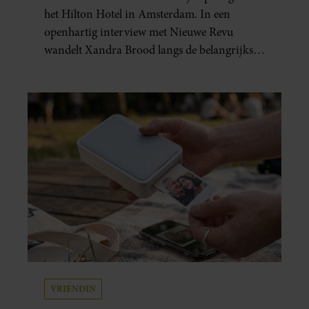
het Hilton Hotel in Amsterdam. In een
openhartig interview met Nieuwe Revu
wandelt Xandra Brood langs de belangrijkste
plekken uit hun gezamenlijke verleden.
Vooral de woning aan de Lange
Leidsedwarsstraat roept een stortvloed aan
herinneringen op. Daar begon hun leven
samen en werd dochter Lola geboren.
VRIENDIN