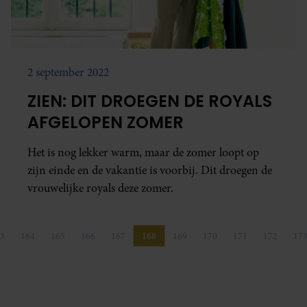
2 september 2022
ZIEN: DIT DROEGEN DE ROYALS
AFGELOPEN ZOMER
Het is nog lekker warm, maar de zomer loopt op
zijn einde en de vakantie is voorbij. Dit droegen de
vrouwelijke royals deze zomer.
3
164
165
166
167
168
169
170
171
172
17
Pagina
Pagina
Pagina
Pagina
Pagina
Pagina
Pagina
Pagina
Pagina
Pagina
P