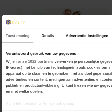
Toestemming
Details
Advertentie-instellingen
Verantwoord gebruik van uw gegevens
Wij en
onze 1022 partners
verwerken je persoonlijke gegeve
IP-adres) met behulp van technologieën zoals cookies om in
apparaat op te slaan en te gebruiken met als doel gepersona
advertenties en content, metingen aan advertenties en content
publiek en productontwikkeling. U kunt kiezen wie uw gegev
4 september 2022
en met welke doelen.
KONINGSPAAR BEZOEKT
BRABANTSE PEEL
Als u het toestaat, willen we ook graag:
Informatie verzamelen over uw geografische locatie, d