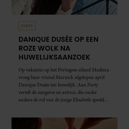
PARTY
DANIQUE DUSÉE OP EEN
ROZE WOLK NA
HUWELIJKSAANZOEK
Op vakantie op het Portugese eiland Madeira
vroeg haar vriend Marnick afgelopen april
Danique Dusée ten huwelijk. Aan Party
vertelt de zangeres en actrice, die onder
andere de rol van de jonge Elisabeth speelde
in ‘Elisabeth De Musical’, hoe het aanzoek
verliep.