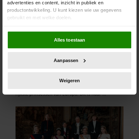
advertenties en content, inzicht in publiek en
productontwikkeling. U kunt kiezen wie uw gegevens
gebruikt en met welke doelen.
Als u het toestaat, willen we ook graag:
Alles toestaan
Informatie verzamelen over uw geografische
locatie, die tot een paar meter nauwkeurig kan zijn
Uw apparaat identificeren door het actief te
Aanpassen
scannen op specifieke eigenschappen (fingerprinting)
Lees meer over hoe uw persoonlijke gegevens worden
verwerkt en stel uw voorkeuren in het
detailgedeelte
in.
Weigeren
U kunt uw toestemming op elk moment wijzigen of
intrekken in de Cookieverklaring.
We gebruiken cookies om content en advertenties te
personaliseren, om functies voor social media te bieden
en om ons websiteverkeer te analyseren. Ook delen we
informatie over uw gebruik van onze site met onze
partners voor social media, adverteren en analyse. Deze