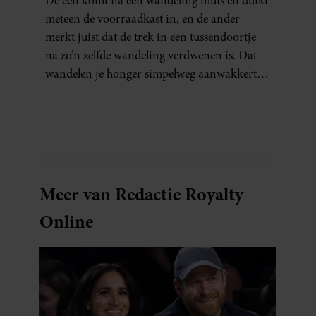
De een komt na een wandeling thuis en duikt
meteen de voorraadkast in, en de ander
merkt juist dat de trek in een tussendoortje
na zo’n zelfde wandeling verdwenen is. Dat
wandelen je honger simpelweg aanwakkert,
blijkt uit onderzoek een stuk te kort door de
bocht. Er gebeurt iets veel interessanters.
Meer van Redactie Royalty
Online