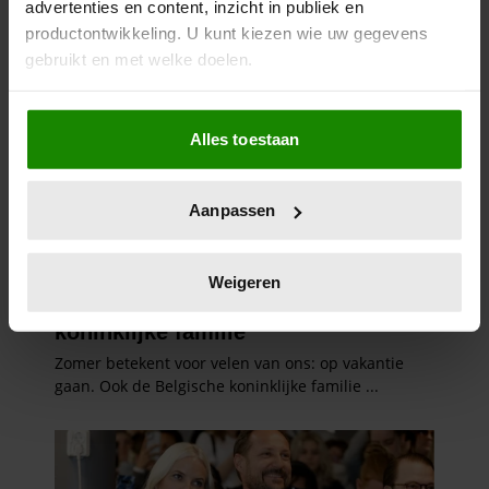
advertenties en content, inzicht in publiek en
productontwikkeling. U kunt kiezen wie uw gegevens
gebruikt en met welke doelen.
Als u het toestaat, willen we ook graag:
Alles toestaan
Informatie verzamelen over uw geografische
locatie, die tot een paar meter nauwkeurig kan zijn
Uw apparaat identificeren door het actief te
Aanpassen
scannen op specifieke eigenschappen (fingerprinting)
Lees meer over hoe uw persoonlijke gegevens worden
verwerkt en stel uw voorkeuren in het
detailgedeelte
in.
Weigeren
U kunt uw toestemming op elk moment wijzigen of
intrekken in de Cookieverklaring.
We gebruiken cookies om content en advertenties te
personaliseren, om functies voor social media te bieden
en om ons websiteverkeer te analyseren. Ook delen we
informatie over uw gebruik van onze site met onze
partners voor social media, adverteren en analyse. Deze