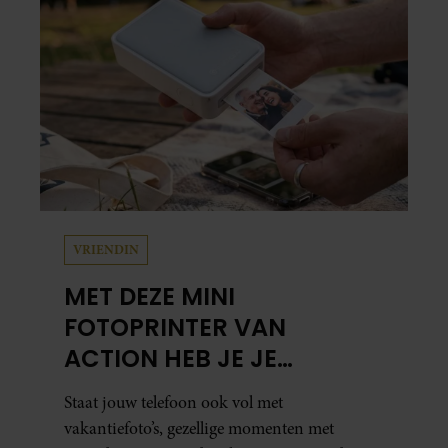
herinneringen op. Daar begon hun leven
samen en werd dochter Lola geboren.
VRIENDIN
MET DEZE MINI
FOTOPRINTER VAN
ACTION HEB JE JE
FAVORIETE FOTO’S BINNEN
Staat jouw telefoon ook vol met
ÉÉN MINUUT IN HANDEN
vakantiefoto’s, gezellige momenten met