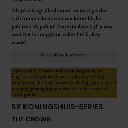
Altijd dol op alle drama’s en intriges die
zich binnen de muren van koninklijke
paleizen afspelen? Dan zijn deze vijf series
over het koningshuis zeker het kijken
waard.
Nederlandse koningshuis
Series over het
, het
Engelse koningshuis of over andere koninklijke
families zijn allesbehalve saai. Gelukkig zijn er op dit
genoeg leuke series
moment
te vinden over het
koningshuis.
5X KONINGSHUIS-SERIES
THE CROWN