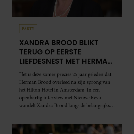
PARTY
XANDRA BROOD BLIKT
TERUG OP EERSTE
LIEFDESNEST MET HERMAN
BROOD: “HIER IS LOLA
Het is deze zomer precies 25 jaar geleden dat
GEBOREN”
Herman Brood overleed na zijn sprong van
het Hilton Hotel in Amsterdam. In een
openhartig interview met Nieuwe Revu
wandelt Xandra Brood langs de belangrijkste
plekken uit hun gezamenlijke verleden.
Vooral de woning aan de Lange
Leidsedwarsstraat roept een stortvloed aan