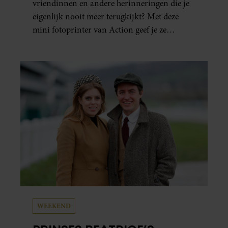
vriendinnen en andere herinneringen die je
eigenlijk nooit meer terugkijkt? Met deze
mini fotoprinter van Action geef je ze
eindelijk een plekje buiten je camerarol. En
het leuke: binnen één minuut heb je jouw foto
al in handen.
WEEKEND