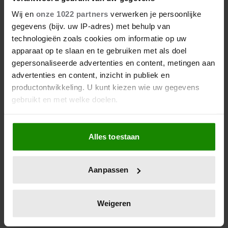
Wij en
onze 1022 partners
verwerken je persoonlijke
1 augustus 2026
gegevens (bijv. uw IP-adres) met behulp van
DIT IS DE FAVORIETE
technologieën zoals cookies om informatie op uw
ZOMERVAKANTIEPLEK VAN DE
apparaat op te slaan en te gebruiken met als doel
BELGISCHE KONINKLIJKE
gepersonaliseerde advertenties en content, metingen aan
FAMILIE
advertenties en content, inzicht in publiek en
productontwikkeling. U kunt kiezen wie uw gegevens
gebruikt en met welke doelen.
Als u het toestaat, willen we ook graag:
Alles toestaan
Informatie verzamelen over uw geografische
locatie, die tot een paar meter nauwkeurig kan zijn
Uw apparaat identificeren door het actief te
Aanpassen
scannen op specifieke eigenschappen (fingerprinting)
Lees meer over hoe uw persoonlijke gegevens worden
28 april 2026
verwerkt en stel uw voorkeuren in het
detailgedeelte
in.
Weigeren
DIT ZIJN DE 4 FAVORIETE
U kunt uw toestemming op elk moment wijzigen of
MODEMERKEN VAN PRINSES
intrekken in de Cookieverklaring.