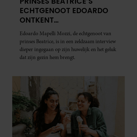
PRINSES BEATRICE’S
ECHTGENOOT EDOARDO
ONTKENT
HUWELIJKSPROBLEMEN
Edoardo Mapelli Mozzi, de echtgenoot van
prinses Beatrice, is in een zeldzaam interview
dieper ingegaan op zijn huwelijk en het geluk
dat zijn gezin hem brengt.