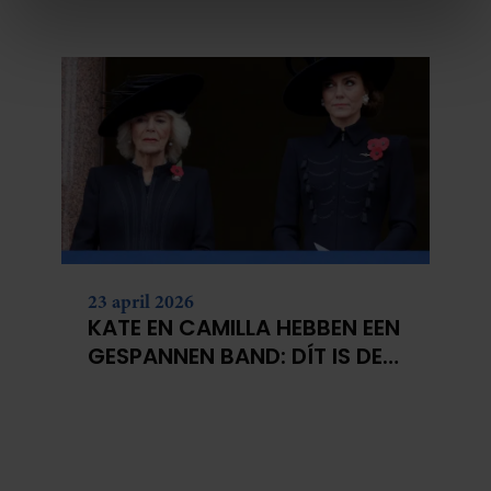
CATHERINE
We gebruiken cookies om content en advertenties te
personaliseren, om functies voor social media te bieden
en om ons websiteverkeer te analyseren. Ook delen we
informatie over uw gebruik van onze site met onze
partners voor social media, adverteren en analyse. Deze
partners kunnen deze gegevens combineren met andere
informatie die u aan ze heeft verstrekt of die ze hebben
verzameld op basis van uw gebruik van hun services. U
gaat akkoord met onze cookies als u onze website blijft
gebruiken.
23 april 2026
KATE EN CAMILLA HEBBEN EEN
GESPANNEN BAND: DÍT IS DE
REDEN