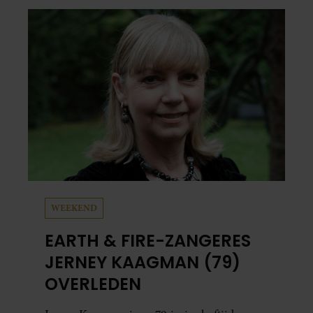
en grappig. Toch merkt ze dat ze zich steeds
vaker schaamt zodra ze samen onder de
mensen zijn.
WEEKEND
EARTH & FIRE-ZANGERES
JERNEY KAAGMAN (79)
OVERLEDEN