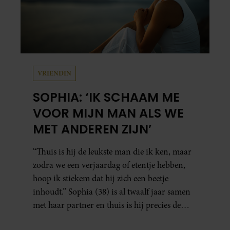
VRIENDIN
SOPHIA: ‘IK SCHAAM ME
VOOR MIJN MAN ALS WE
MET ANDEREN ZIJN’
“Thuis is hij de leukste man die ik ken, maar
zodra we een verjaardag of etentje hebben,
hoop ik stiekem dat hij zich een beetje
inhoudt.” Sophia (38) is al twaalf jaar samen
met haar partner en thuis is hij precies de
man op wie ze verliefd werd: lief, zorgzaam