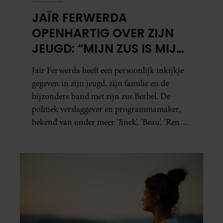
JAÏR FERWERDA
OPENHARTIG OVER ZIJN
JEUGD: “MIJN ZUS IS MIJN
MORELE KOMPAS”
Jaïr Ferwerda heeft een persoonlijk inkijkje
gegeven in zijn jeugd, zijn familie en de
bijzondere band met zijn zus Berbel. De
politiek verslaggever en programmamaker,
bekend van onder meer ‘Jinek’, ‘Beau’, ‘Renze’,
‘Humberto’ en ‘RTL Tonight’, vertelt dat juist
zijn opvoeding de basis vormde voor zijn
carrière. Nog altijd kan hij voor advies bij
zijn zus terecht.