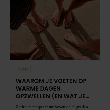
partners kunnen deze gegevens combineren met andere
informatie die u aan ze heeft verstrekt of die ze hebben
verzameld op basis van uw gebruik van hun services. U
gaat akkoord met onze cookies als u onze website blijft
gebruiken.
SANTE
WAAROM JE VOETEN OP
WARME DAGEN
OPZWELLEN (EN WAT JE
ERAAN KUNT DOEN)
Zodra de temperatuur boven de 25 graden