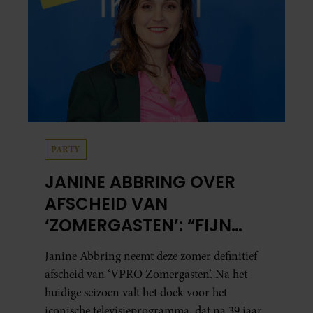
PARTY
JANINE ABBRING OVER
AFSCHEID VAN
‘ZOMERGASTEN’: “FIJN
DAT IK HET LICHT MAG
Janine Abbring neemt deze zomer definitief
UITDOEN”
afscheid van ‘VPRO Zomergasten’. Na het
huidige seizoen valt het doek voor het
iconische televisieprogramma, dat na 39 jaar