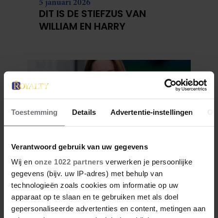
5 januari 2026
DIT IS DE STIEFZUS VAN
WILLIAM EN HARRY
Toestemming
Details
Advertentie-instellingen
Ov
Verantwoord gebruik van uw gegevens
Wij en
onze 1022 partners
verwerken je persoonlijke
4 januari 2026
gegevens (bijv. uw IP-adres) met behulp van
ZO ZAG CATHERINE
technologieën zoals cookies om informatie op uw
MIDDLETON ERUIT TOEN ZE
apparaat op te slaan en te gebruiken met als doel
MODEL WAS
gepersonaliseerde advertenties en content, metingen aan