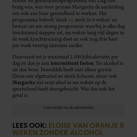
fitness- en gezondheidsprogramma van Dag Eén
bezig was, was voor prinses Margarita de aanleiding
om ook aan haar gezondheid te werken. Het
programma belooft ‘slank
en
sterk in 6 weken’ en
bestaat uit een streng programma waarbij je elke dag
tienduizend stappen zet, zes weken lang vijf dagen in
de week krachttraining doet en ook nog drie keer
per week twintig minuten cardio.
Daarnaast eet je maximaal 1.100 kilocalorieën per
intermittent fasten
dag en doe je aan
. En alcohol is
uit den boze. Inmiddels heeft niet alleen gravin
Eloise een afgetraind en slank lichaam, maar ook
Margarita
ziet eruit alsof ze zes weken op de
sportschool heeft doorgebracht. Wat dus ook het
geval is.
LEES OOK:
ELOISE VAN ORANJE 6
WEKEN ZONDER ALCOHOL