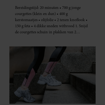
JE METEEN MAKEN
Bereidingstijd: 20 minuten • 700 g jonge
courgettes (klein en dun) • 400 g
kerstomaatjes • olijfolie • 2 tenen knoflook •
150 g feta • 4 dikke sneden witbrood 1. Snijd
de courgettes schuin in plakken van 2
centimeter dik. Halveer de tomaatjes. Pel en
hak de knoflook. 2. Verhit een scheut olie
in…