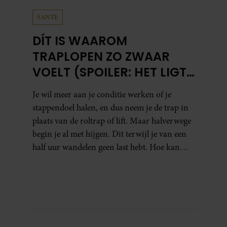
SANTE
DÍT IS WAAROM
TRAPLOPEN ZO ZWAAR
VOELT (SPOILER: HET LIGT
NIET AAN JE CONDITIE)
Je wil meer aan je conditie werken of je
stappendoel halen, en dus neem je de trap in
plaats van de roltrap of lift. Maar halverwege
begin je al met hijgen. Dit terwijl je van een
half uur wandelen geen last hebt. Hoe kan
dat?