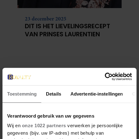
23 december 2025
DIT IS HET LIEVELINGSRECEPT
VAN PRINSES LAURENTIEN
Toestemming
Details
Advertentie-instellingen
Ov
Verantwoord gebruik van uw gegevens
Wij en
onze 1022 partners
verwerken je persoonlijke
gegevens (bijv. uw IP-adres) met behulp van