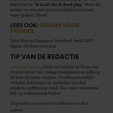
ik dacht dat ik dood ging
daarin zei ze: ‘
‘. Maar dat
nemen we even met een koninklijke korrel zout.
Super gedaan, Eloise!
LEES OOK:
DRAMA VOOR
PRINSES
Tekst Manon Daelmans/ Royaltynl, beeld ANP/
dageen.nl/eloisevanoranje
TIP VAN DE REDACTIE
Learning by doing
biedt een inkijkje in Eloise van
Oranje’s leven: van vintage modepassies en zelfzorg
tot haar favoriete recepten. Ontdek persoonlijke
verhalen, belevingen en wijsheden van deze
moderne, zelfbewuste royal. Voor meer informatie
klik op onderstaande button.
Dit product is niet meer beschikbaar via deze
website.