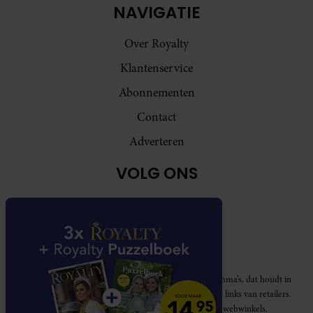
NAVIGATIE
Over Royalty
Klantenservice
Abonnementen
Contact
Adverteren
VOLG ONS
Royalty participeert in diverse affiliate marketing programma’s, dat houdt in
dat Royalty commissies ontvangt voor aankopen middels links van retailers.
Deze website wordt niet gesponsord door de genoemde webwinkels.