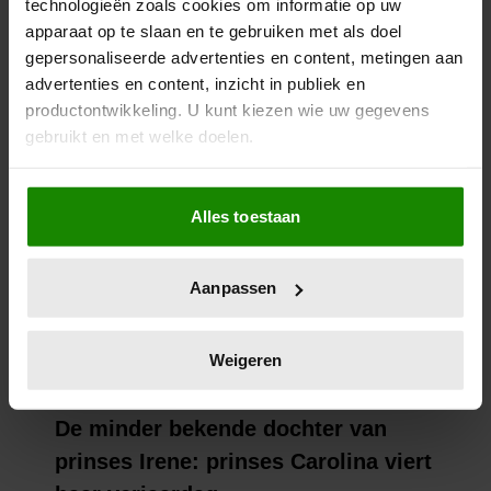
technologieën zoals cookies om informatie op uw
apparaat op te slaan en te gebruiken met als doel
gepersonaliseerde advertenties en content, metingen aan
advertenties en content, inzicht in publiek en
productontwikkeling. U kunt kiezen wie uw gegevens
gebruikt en met welke doelen.
Als u het toestaat, willen we ook graag:
Alles toestaan
Informatie verzamelen over uw geografische
locatie, die tot een paar meter nauwkeurig kan zijn
Uw apparaat identificeren door het actief te
Aanpassen
scannen op specifieke eigenschappen (fingerprinting)
Lees meer over hoe uw persoonlijke gegevens worden
verwerkt en stel uw voorkeuren in het
detailgedeelte
in.
Weigeren
U kunt uw toestemming op elk moment wijzigen of
intrekken in de Cookieverklaring.
We gebruiken cookies om content en advertenties te
personaliseren, om functies voor social media te bieden