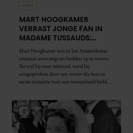
PARTY
MART HOOGKAMER
VERRAST JONGE FAN IN
MADAME TUSSAUDS:
ONTROEREND MOMENT
Mart Hoogkamer was in het Amsterdamse
EINDIGT IN TRANEN
museum aanwezig om beelden op te nemen.
Terwijl hij even stilstond, werd hij
aangesproken door een vrouw die hem in
eerste instantie voor een wassenbeeld hield.
Toen ze ontdekte dat het écht Mart was, vroeg
ze hem of hij nog heel even wilde blijven
staan. Haar zoontje was namelijk…