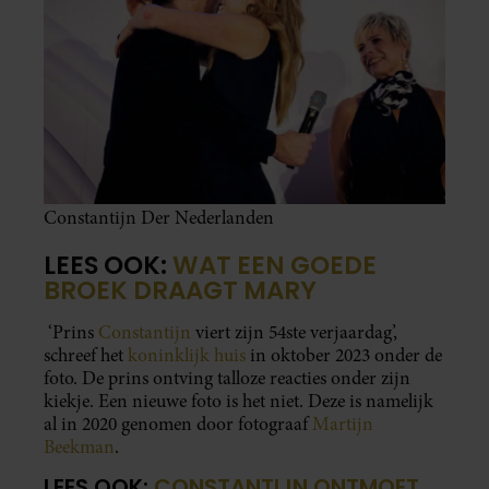
Constantijn Der Nederlanden
LEES OOK:
WAT EEN GOEDE
BROEK DRAAGT MARY
‘Prins
Constantijn
viert zijn 54ste verjaardag’,
schreef het
koninklijk huis
in oktober 2023 onder de
foto. De prins ontving talloze reacties onder zijn
kiekje. Een nieuwe foto is het niet. Deze is namelijk
al in 2020 genomen door fotograaf
Martijn
Beekman
.
LEES OOK:
CONSTANTIJN ONTMOET