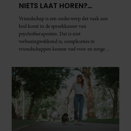
NIETS LAAT HOREN?
PSYCHOTHERAPEUT
Vriendschap is een onderwerp dat vaak aan
MARTINE GEEFT ADVIES.
bod komt in de spreekkamer van
psychotherapeuten. Dat is niet
verbazingwekkend is, complicaties in
vriendschappen komen veel voor en zorgen
voor veel stress.