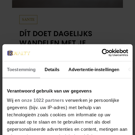
SANTE
DÍT DOET DAGELIJKS
WANDELEN MET JE
EETLUST
De een komt na een wandeling thuis en duikt
Toestemming
Details
Advertentie-instellingen
Ov
meteen de voorraadkast in, en de ander
merkt juist dat de trek in een tussendoortje
na zo’n zelfde wandeling verdwenen is. Dat
Verantwoord gebruik van uw gegevens
wandelen je honger simpelweg aanwakkert,
Wij en
onze 1022 partners
verwerken je persoonlijke
blijkt uit onderzoek een stuk te kort door de
gegevens (bijv. uw IP-adres) met behulp van
bocht. Er gebeurt iets veel interessanters.
technologieën zoals cookies om informatie op uw
apparaat op te slaan en te gebruiken met als doel
gepersonaliseerde advertenties en content, metingen aan