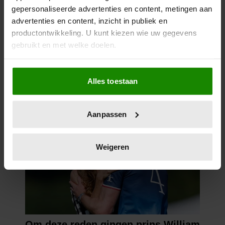
12 juni 2026
gepersonaliseerde advertenties en content, metingen aan
BIJZONDER: PRINSES BEATRIX
advertenties en content, inzicht in publiek en
ZIET NA 88 JAAR HAAR
productontwikkeling. U kunt kiezen wie uw gegevens
VERDWENEN WIEG TERUG
gebruikt en met welke doelen.
Als u het toestaat, willen we ook graag:
Alles toestaan
Informatie verzamelen over uw geografische
locatie, die tot een paar meter nauwkeurig kan zijn
Uw apparaat identificeren door het actief te
Aanpassen
scannen op specifieke eigenschappen (fingerprinting)
Lees meer over hoe uw persoonlijke gegevens worden
verwerkt en stel uw voorkeuren in het
detailgedeelte
in.
Weigeren
U kunt uw toestemming op elk moment wijzigen of
intrekken in de Cookieverklaring.
We gebruiken cookies om content en advertenties te
personaliseren, om functies voor social media te bieden
en om ons websiteverkeer te analyseren. Ook delen we