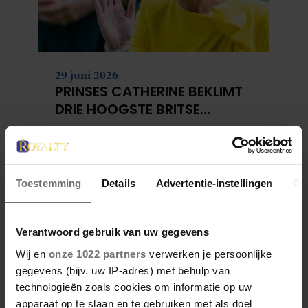
29 juni 2026
PRINSES CATHERINE BEKLIMT
DRIE HOOGSTE BRITSE
BERGEN VOOR
KANKERONDERZOEK
Toestemming
Details
Advertentie-instellingen
Ov
Verantwoord gebruik van uw gegevens
Wij en
onze 1022 partners
verwerken je persoonlijke
gegevens (bijv. uw IP-adres) met behulp van
technologieën zoals cookies om informatie op uw
apparaat op te slaan en te gebruiken met als doel