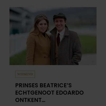
het leuke: binnen één minuut heb je jouw foto
al in handen.
WEEKEND
PRINSES BEATRICE’S
ECHTGENOOT EDOARDO
ONTKENT