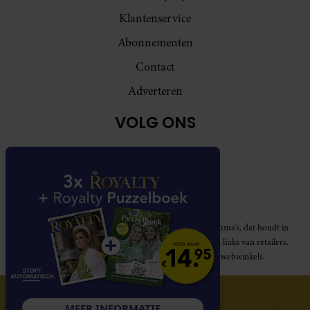
Klantenservice
Abonnementen
Contact
Adverteren
VOLG ONS
Royalty participeert in diverse affiliate marketing programma’s, dat houdt in
dat Royalty commissies ontvangt voor aankopen middels links van retailers.
Deze website wordt niet gesponsord door de genoemde webwinkels.
© 2026 Royalty Online
MEER INFORMATIE