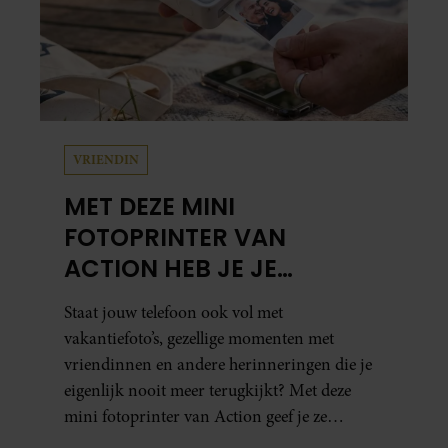
VRIENDIN
MET DEZE MINI
FOTOPRINTER VAN
ACTION HEB JE JE
FAVORIETE FOTO’S BINNEN
Staat jouw telefoon ook vol met
ÉÉN MINUUT IN HANDEN
vakantiefoto’s, gezellige momenten met
vriendinnen en andere herinneringen die je
eigenlijk nooit meer terugkijkt? Met deze
mini fotoprinter van Action geef je ze
eindelijk een plekje buiten je camerarol. En