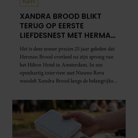
PARTY
XANDRA BROOD BLIKT
TERUG OP EERSTE
LIEFDESNEST MET HERMAN
BROOD: “HIER IS LOLA
Het is deze zomer precies 25 jaar geleden dat
GEBOREN”
Herman Brood overleed na zijn sprong van
het Hilton Hotel in Amsterdam. In een
openhartig interview met Nieuwe Revu
wandelt Xandra Brood langs de belangrijkste
plekken uit hun gezamenlijke verleden.
Vooral de woning aan de Lange
Leidsedwarsstraat roept een stortvloed aan
herinneringen op. Daar begon hun leven
samen en werd dochter Lola geboren.