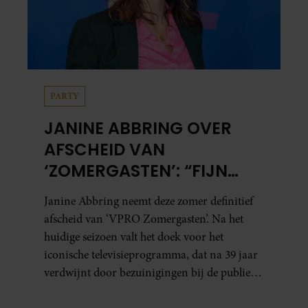
PARTY
JANINE ABBRING OVER
AFSCHEID VAN
‘ZOMERGASTEN’: “FIJN
DAT IK HET LICHT MAG
Janine Abbring neemt deze zomer definitief
UITDOEN”
afscheid van ‘VPRO Zomergasten’. Na het
huidige seizoen valt het doek voor het
iconische televisieprogramma, dat na 39 jaar
verdwijnt door bezuinigingen bij de publieke
omroep. In een interview met Leeuwarder