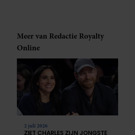
Courant vertelt de presentatrice hoe dubbel
dat voor haar voelt. Hoewel ze uitkijkt naar
de laatste reeks, vindt ze het ook verdrietig dat
een televisieklassieker verdwijnt.
Meer van Redactie Royalty
Online
2 juli 2026
ZIET CHARLES ZIJN JONGSTE