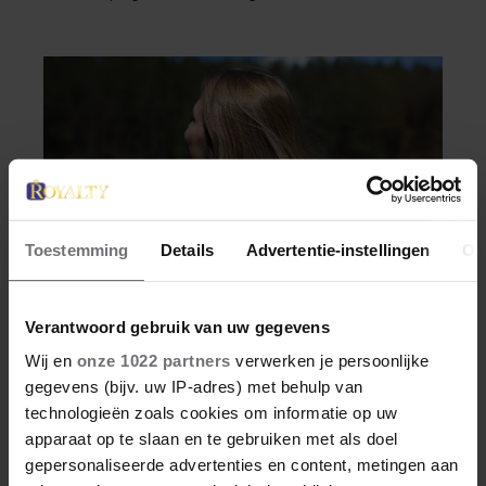
Toestemming
Details
Advertentie-instellingen
Ov
Verantwoord gebruik van uw gegevens
Wij en
onze 1022 partners
verwerken je persoonlijke
VRIENDIN
gegevens (bijv. uw IP-adres) met behulp van
SASKIA: ‘IK HOOR HEM
technologieën zoals cookies om informatie op uw
apparaat op te slaan en te gebruiken met als doel
OOK ZWAAR ADEMEN. HET
gepersonaliseerde advertenties en content, metingen aan
MAAKT ME GEK. IK WIL DIE