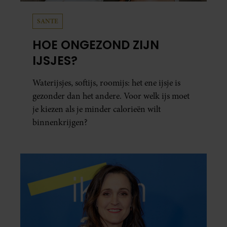
partners kunnen deze gegevens combineren met andere
SANTE
informatie die u aan ze heeft verstrekt of die ze hebben
verzameld op basis van uw gebruik van hun services. U
HOE ONGEZOND ZIJN
gaat akkoord met onze cookies als u onze website blijft
IJSJES?
gebruiken.
Waterijsjes, softijs, roomijs: het ene ijsje is
gezonder dan het andere. Voor welk ijs moet
je kiezen als je minder calorieën wilt
binnenkrijgen?