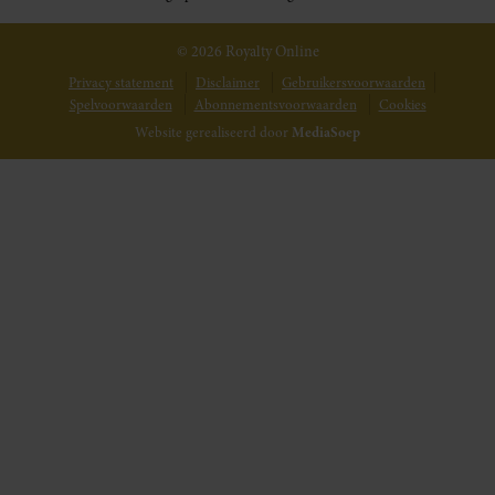
© 2026 Royalty Online
Privacy statement
Disclaimer
Gebruikersvoorwaarden
Spelvoorwaarden
Abonnementsvoorwaarden
Cookies
Website gerealiseerd door
MediaSoep