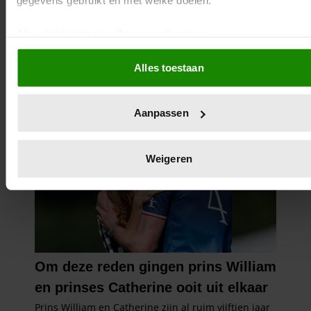
gegevens gebruikt en met welke doelen.
Als u het toestaat, willen we ook graag:
Informatie verzamelen over uw geografische locatie,
Alles toestaan
die tot een paar meter nauwkeurig kan zijn
Uw apparaat identificeren door het actief te scannen 
specifieke eigenschappen (fingerprinting)
Aanpassen
Lees meer over hoe uw persoonlijke gegevens worden
verwerkt en stel uw voorkeuren in het
detailgedeelte
in. U
kunt uw toestemming op elk moment wijzigen of intrekken in
Weigeren
de Cookieverklaring.
We gebruiken cookies om content en advertenties te
personaliseren, om functies voor social media te bieden en 
ons websiteverkeer te analyseren. Ook delen we informatie
over uw gebruik van onze site met onze partners voor social
media, adverteren en analyse. Deze partners kunnen deze
gegevens combineren met andere informatie die u aan ze he
verstrekt of die ze hebben verzameld op basis van uw gebru