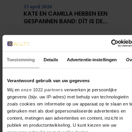
23 april 2026
KATE EN CAMILLA HEBBEN EEN
GESPANNEN BAND: DÍT IS DE
REDEN
Toestemming
Details
Advertentie-instellingen
Ov
Verantwoord gebruik van uw gegevens
Wij en
onze 1022 partners
verwerken je persoonlijke
gegevens (bijv. uw IP-adres) met behulp van technologieën
zoals cookies om informatie op uw apparaat op te slaan en t
gebruiken met als doel gepersonaliseerde advertenties en
content, metingen aan advertenties en content, inzicht in
publiek en productontwikkeling. U kunt kiezen wie uw