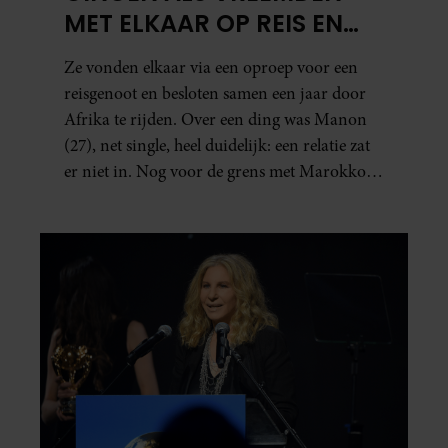
MET ELKAAR OP REIS EN
ZIJN NU EEN STEL: ‘IK ZEI
Ze vonden elkaar via een oproep voor een
NOG: DIT WORDT NIETS!’
reisgenoot en besloten samen een jaar door
Afrika te rijden. Over een ding was Manon
(27), net single, heel duidelijk: een relatie zat
er niet in. Nog voor de grens met Marokko
waren zij en Tobias (33) een stel. O en van dat
jaartje reizen maakten ze meteen maar even
drie jaar. “Ik had zo stellig gezegd: dit wordt
niets!”