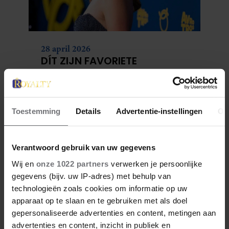
28 april 2026
DÍT ZIJN FAVORIETE
RESTAURANTS VAN ELOISE
Toestemming
Details
Advertentie-instellingen
Ov
Verantwoord gebruik van uw gegevens
Wij en
onze 1022 partners
verwerken je persoonlijke
gegevens (bijv. uw IP-adres) met behulp van
technologieën zoals cookies om informatie op uw
apparaat op te slaan en te gebruiken met als doel
gepersonaliseerde advertenties en content, metingen aan
27 april 2026
advertenties en content, inzicht in publiek en