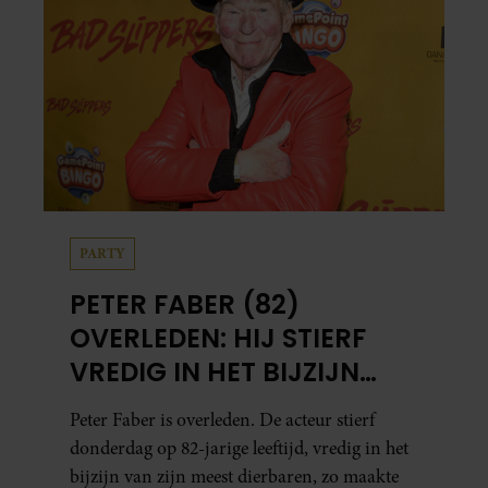
PARTY
PETER FABER (82)
OVERLEDEN: HIJ STIERF
VREDIG IN HET BIJZIJN
VAN ZIJN MEEST
Peter Faber is overleden. De acteur stierf
DIERBAREN
donderdag op 82-jarige leeftijd, vredig in het
bijzijn van zijn meest dierbaren, zo maakte