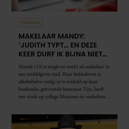
VRIENDIN
MAKELAAR MANDY:
‘JUDITH TYPT… EN DEZE
KEER DURF IK BIJNA NIET
TE LEZEN WAT ER KOMT’
Mandy (33) is single en werkt als makelaar in
een middelgrote stad. Haar liefdesleven is
allesbehalve rustig: ze is verliefd op haar
biseksuele, getrouwde buurman Tijn, heeft
een crush op collega Maureen én onderhoudt
in het geheim een seksuele relatie met een
bekende Nederlander.