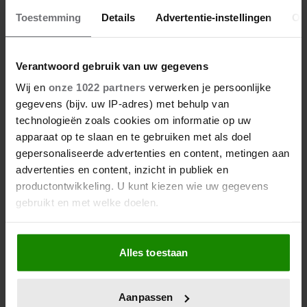
Toestemming
Details
Advertentie-instellingen
Ov
Verantwoord gebruik van uw gegevens
Wij en
onze 1022 partners
verwerken je persoonlijke
gegevens (bijv. uw IP-adres) met behulp van
technologieën zoals cookies om informatie op uw
apparaat op te slaan en te gebruiken met als doel
gepersonaliseerde advertenties en content, metingen aan
advertenties en content, inzicht in publiek en
productontwikkeling. U kunt kiezen wie uw gegevens
gebruikt en met welke doelen.
Als u het toestaat, willen we ook graag:
Alles toestaan
Informatie verzamelen over uw geografische
locatie, die tot een paar meter nauwkeurig kan zijn
Uw apparaat identificeren door het actief te
Aanpassen
scannen op specifieke eigenschappen (fingerprinting)