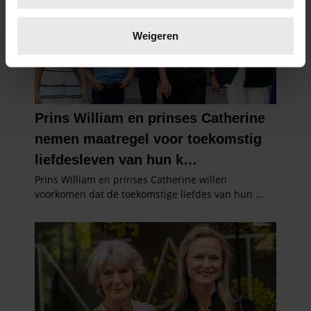
Lees meer over hoe uw persoonlijke gegevens worden
verwerkt en stel uw voorkeuren in het
detailgedeelte
in.
Weigeren
U kunt uw toestemming op elk moment wijzigen of
intrekken in de Cookieverklaring.
We gebruiken cookies om content en advertenties te
personaliseren, om functies voor social media te bieden
en om ons websiteverkeer te analyseren. Ook delen we
informatie over uw gebruik van onze site met onze
partners voor social media, adverteren en analyse. Deze
partners kunnen deze gegevens combineren met andere
informatie die u aan ze heeft verstrekt of die ze hebben
verzameld op basis van uw gebruik van hun services. U
gaat akkoord met onze cookies als u onze website blijft
gebruiken.