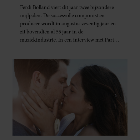
UIT MIJN AGENDA”
Ferdi Bolland viert dit jaar twee bijzondere
mijlpalen. De succesvolle componist en
producer wordt in augustus zeventig jaar en
zit bovendien al 55 jaar in de
muziekindustrie. In een interview met Party
blikt hij terug op zijn indrukwekkende
carrière, maar maakt hij vooral duidelijk
waar zijn prioriteiten tegenwoordig liggen:
zijn gezin.