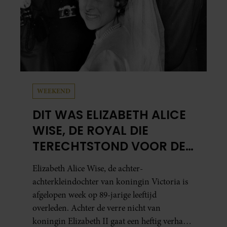
WEEKEND
DIT WAS ELIZABETH ALICE
WISE, DE ROYAL DIE
TERECHTSTOND VOOR DE
DOOD VAN HAAR BABY
Elizabeth Alice Wise, de achter-
achterkleindochter van koningin Victoria is
afgelopen week op 89-jarige leeftijd
overleden. Achter de verre nicht van
koningin Elizabeth II gaat een heftig verhaal