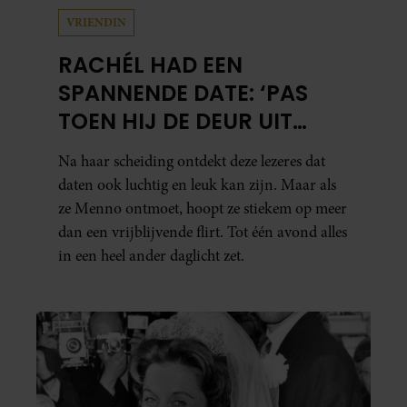
VRIENDIN
RACHÉL HAD EEN
SPANNENDE DATE: ‘PAS
TOEN HIJ DE DEUR UIT
WAS, BESEFTE IK WAT ER
Na haar scheiding ontdekt deze lezeres dat
ECHT WAS GEBEURD’
daten ook luchtig en leuk kan zijn. Maar als
ze Menno ontmoet, hoopt ze stiekem op meer
dan een vrijblijvende flirt. Tot één avond alles
in een heel ander daglicht zet.