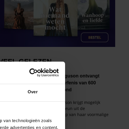
Over
p van technologieën zoals
erde advertenties en content,