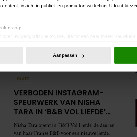
 content, inzicht in publiek en productontwikkeling. U kunt kiez
 ook graag:
 over uw geografische locatie, die tot een paar meter nauwkeuri
eren door het actief te scannen op specifieke eigenschappen (fing
onlijke gegevens worden verwerkt en stel uw voorkeuren in he
Aanpassen
jzigen of intrekken in de Cookieverklaring.
ent en advertenties te personaliseren, om functies voor social
PARTY
. Ook delen we informatie over uw gebruik van onze site met on
e. Deze partners kunnen deze gegevens combineren met andere i
VERBODEN INSTAGRAM-
erzameld op basis van uw gebruik van hun services. U gaat akk
SPEURWERK VAN NISHA
TARA IN ‘B&B VOL LIEFDE’
ZORGT VOOR VRAGEN
Nisha Tara opent in ‘B&B Vol Liefde’ de deuren
van haar Franse B&B voor een nieuwe liefde.