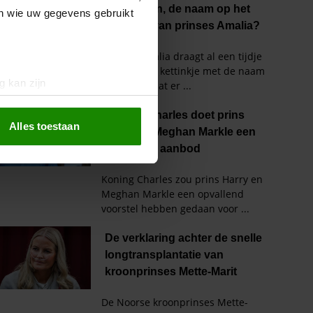
en wie uw gegevens gebruikt
g kan zijn
erprinting)
t
detailgedeelte
in. U kunt uw
Alles toestaan
 media te bieden en om ons
ze partners voor social
nformatie die u aan ze heeft
oord met onze cookies als u