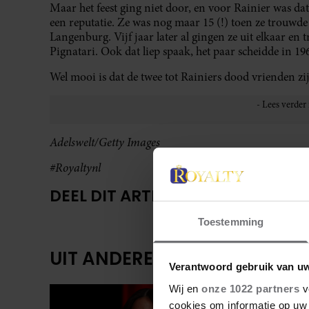
Maar het feest ging niet door, en voor Rainier was d
een reputatie. Ze was nog maar 15 (!) toen ze trouwd
Langenburg. Vijf jaar later al gingen ze uit elkaar e
Pignatari. Ook dat liep spaak, het paar scheidde in 19
Wel mooi is dat de twee tot Rainiers dood vrienden zi
Adelswelt/Getty Images
#Royaltynl
DEEL DIT ARTIKEL OP SOCIAL MED
Toestemming
UIT ANDERE MEDIA
Verantwoord gebruik van u
Wij en
onze 1022 partners
v
cookies om informatie op uw 