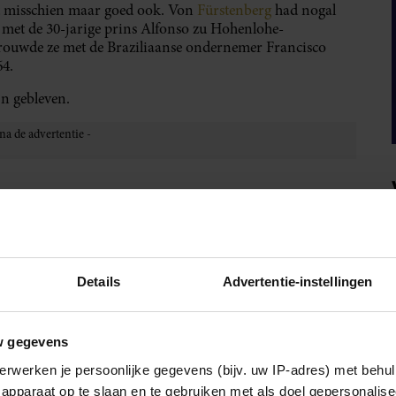
at misschien maar goed ook. Von
Fürstenberg
had nogal
e met de 30-jarige prins Alfonso zu Hohenlohe-
n trouwde ze met de Braziliaanse ondernemer Francisco
64.
jn gebleven.
IA!
Details
Advertentie-instellingen
w gegevens
erwerken je persoonlijke gegevens (bijv. uw IP-adres) met behul
apparaat op te slaan en te gebruiken met als doel gepersonalise