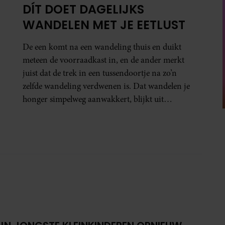
DÍT DOET DAGELIJKS
WANDELEN MET JE EETLUST
De een komt na een wandeling thuis en duikt
meteen de voorraadkast in, en de ander merkt
juist dat de trek in een tussendoortje na zo’n
zelfde wandeling verdwenen is. Dat wandelen je
honger simpelweg aanwakkert, blijkt uit
onderzoek een stuk te kort door de bocht. Er
gebeurt iets veel interessanters.