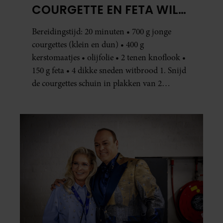
COURGETTE EN FETA WIL
JE METEEN MAKEN
Bereidingstijd: 20 minuten • 700 g jonge
courgettes (klein en dun) • 400 g
kerstomaatjes • olijfolie • 2 tenen knoflook •
150 g feta • 4 dikke sneden witbrood 1. Snijd
de courgettes schuin in plakken van 2
centimeter dik. Halveer de tomaatjes. Pel en
hak de knoflook. 2. Verhit een scheut olie
in…