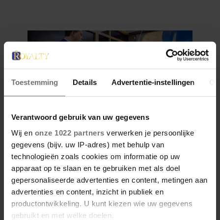
BERGEN VOOR
KANKERONDERZOEK
Toestemming
Details
Advertentie-instellingen
Ov
Verantwoord gebruik van uw gegevens
Wij en
onze 1022 partners
verwerken je persoonlijke
12 juni 2026
gegevens (bijv. uw IP-adres) met behulp van
BIJZONDER: PRINSES BEATRIX
technologieën zoals cookies om informatie op uw
ZIET NA 88 JAAR HAAR
apparaat op te slaan en te gebruiken met als doel
VERDWENEN WIEG TERUG
gepersonaliseerde advertenties en content, metingen aan
advertenties en content, inzicht in publiek en
productontwikkeling. U kunt kiezen wie uw gegevens
gebruikt en met welke doelen.