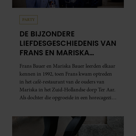
PARTY
DE BIJZONDERE
LIEFDESGESCHIEDENIS VAN
FRANS EN MARISKA
BAUER: OOK IN BED
Frans Bauer en Mariska Bauer leerden elkaar
ELKAARS EERSTE
kennen in 1992, toen Frans kwam optreden
in het café-restaurant van de ouders van
Mariska in het Zuid-Hollandse dorp Ter Aar.
Als dochter die opgroeide in een horecagezin
hielp Mariska vaak mee in de bediening.