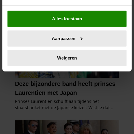
Als u het toestaat, willen we ook graag:
Alles toestaan
Informatie verzamelen over uw geografische
locatie, die tot een paar meter nauwkeurig kan zijn
Uw apparaat identificeren door het actief te
Aanpassen
scannen op specifieke eigenschappen (fingerprinting)
Lees meer over hoe uw persoonlijke gegevens worden
verwerkt en stel uw voorkeuren in het
detailgedeelte
in.
Weigeren
U kunt uw toestemming op elk moment wijzigen of
intrekken in de Cookieverklaring.
We gebruiken cookies om content en advertenties te
personaliseren, om functies voor social media te bieden
en om ons websiteverkeer te analyseren. Ook delen we
informatie over uw gebruik van onze site met onze
partners voor social media, adverteren en analyse. Deze
partners kunnen deze gegevens combineren met andere
informatie die u aan ze heeft verstrekt of die ze hebben