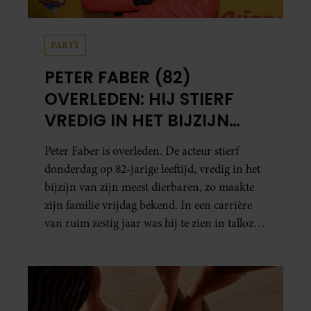
PARTY
PETER FABER (82)
OVERLEDEN: HIJ STIERF
VREDIG IN HET BIJZIJN
VAN ZIJN MEEST
Peter Faber is overleden. De acteur stierf
DIERBAREN
donderdag op 82-jarige leeftijd, vredig in het
bijzijn van zijn meest dierbaren, zo maakte
zijn familie vrijdag bekend. In een carrière
van ruim zestig jaar was hij te zien in talloze
films, tv-series en theaterproducties.