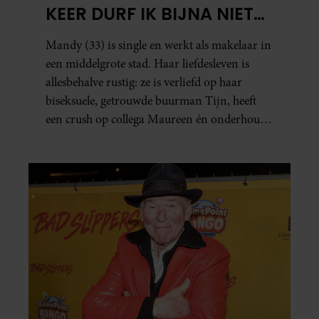
KEER DURF IK BIJNA NIET
TE LEZEN WAT ER KOMT’
Mandy (33) is single en werkt als makelaar in
een middelgrote stad. Haar liefdesleven is
allesbehalve rustig: ze is verliefd op haar
biseksuele, getrouwde buurman Tijn, heeft
een crush op collega Maureen én onderhoudt
in het geheim een seksuele relatie met een
bekende Nederlander.