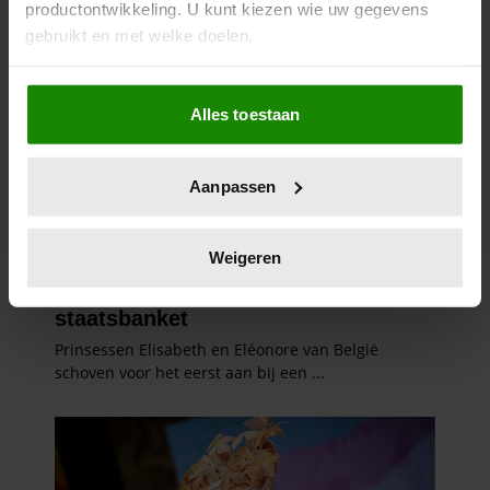
productontwikkeling. U kunt kiezen wie uw gegevens
gebruikt en met welke doelen.
Als u het toestaat, willen we ook graag:
Alles toestaan
Informatie verzamelen over uw geografische
locatie, die tot een paar meter nauwkeurig kan zijn
Uw apparaat identificeren door het actief te
Aanpassen
scannen op specifieke eigenschappen (fingerprinting)
Lees meer over hoe uw persoonlijke gegevens worden
verwerkt en stel uw voorkeuren in het
detailgedeelte
in.
Weigeren
U kunt uw toestemming op elk moment wijzigen of
intrekken in de Cookieverklaring.
We gebruiken cookies om content en advertenties te
personaliseren, om functies voor social media te bieden
en om ons websiteverkeer te analyseren. Ook delen we
informatie over uw gebruik van onze site met onze
partners voor social media, adverteren en analyse. Deze
partners kunnen deze gegevens combineren met andere