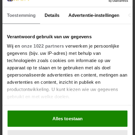
Toestemming
Details
Advertentie-instellingen
Ov
Verantwoord gebruik van uw gegevens
30 januari 2026
Wij en
onze 1022 partners
verwerken je persoonlijke
gegevens (bijv. uw IP-adres) met behulp van
KONINGIN RANIA VIERT
technologieën zoals cookies om informatie op uw
ABDULLAHS 64E VERJAARDAG
apparaat op te slaan en te gebruiken met als doel
MET LIEVE FOTO
gepersonaliseerde advertenties en content, metingen aan
advertenties en content, inzicht in publiek en
Feest in Jordanië: koning Abdullah viert zijn 64e
productontwikkeling. U kunt kiezen wie uw gegevens
verjaardag. Echtgenote koningin Rania staat daarbij
gebruikt en met welke doelen.
stil op Instagram met een romantische foto.
Als u het toestaat, willen we ook graag:
Alles toestaan
Informatie verzamelen over uw geografische
locatie, die tot een paar meter nauwkeurig kan zijn
Uw apparaat identificeren door het actief te