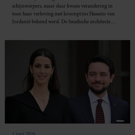
schijnwerpers, maar daar kwam verandering in
toen haar verloving met kroonprins Hussein van
Jordanië bekend werd. De Saudische architecte
trouwde op 1 juni 2023 met de troonopvolger en
mag zich sindsdien prinses Rajwa Al Hussein
noemen.
1 juni 2026