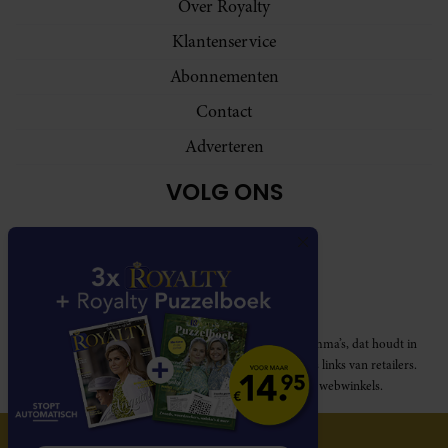
Over Royalty
Klantenservice
Abonnementen
Contact
Adverteren
VOLG ONS
Royalty participeert in diverse affiliate marketing programma’s, dat houdt in
dat Royalty commissies ontvangt voor aankopen middels links van retailers.
Deze website wordt niet gesponsord door de genoemde webwinkels.
© 2026 Royalty Online