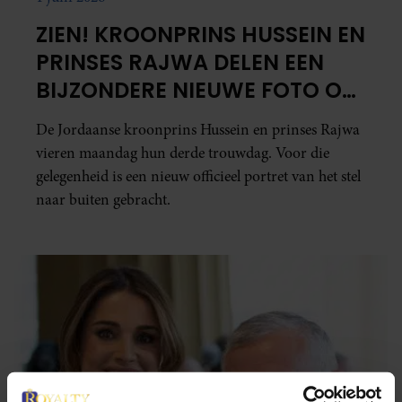
ZIEN! KROONPRINS HUSSEIN EN
PRINSES RAJWA DELEN EEN
BIJZONDERE NIEUWE FOTO OP
HUN DERDE TROUWDAG
De Jordaanse kroonprins Hussein en prinses Rajwa
vieren maandag hun derde trouwdag. Voor die
gelegenheid is een nieuw officieel portret van het stel
naar buiten gebracht.