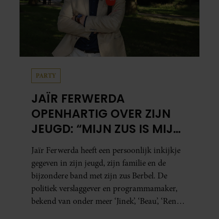
PARTY
JAÏR FERWERDA
OPENHARTIG OVER ZIJN
JEUGD: “MIJN ZUS IS MIJN
MORELE KOMPAS”
Jaïr Ferwerda heeft een persoonlijk inkijkje
gegeven in zijn jeugd, zijn familie en de
bijzondere band met zijn zus Berbel. De
politiek verslaggever en programmamaker,
bekend van onder meer ‘Jinek’, ‘Beau’, ‘Renze’,
‘Humberto’ en ‘RTL Tonight’, vertelt dat juist