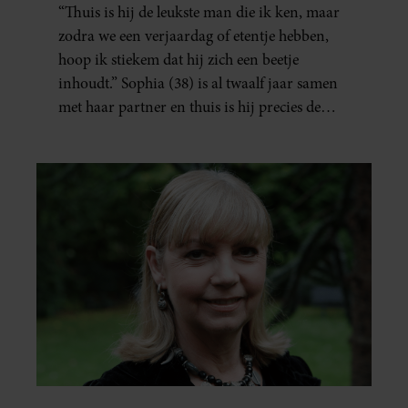
“Thuis is hij de leukste man die ik ken, maar
zodra we een verjaardag of etentje hebben,
hoop ik stiekem dat hij zich een beetje
inhoudt.” Sophia (38) is al twaalf jaar samen
met haar partner en thuis is hij precies de
man op wie ze verliefd werd: lief, zorgzaam
en grappig. Toch merkt ze dat ze zich steeds
vaker schaamt zodra ze samen onder de
mensen zijn.