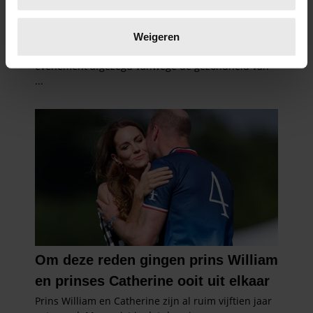
Lees meer over hoe uw persoonlijke gegevens worden
verwerkt en stel uw voorkeuren in het
detailgedeelte
in.
Weigeren
U kunt uw toestemming op elk moment wijzigen of
intrekken in de Cookieverklaring.
We gebruiken cookies om content en advertenties te
personaliseren, om functies voor social media te bieden
en om ons websiteverkeer te analyseren. Ook delen we
informatie over uw gebruik van onze site met onze
partners voor social media, adverteren en analyse. Deze
partners kunnen deze gegevens combineren met andere
informatie die u aan ze heeft verstrekt of die ze hebben
verzameld op basis van uw gebruik van hun services. U
gaat akkoord met onze cookies als u onze website blijft
gebruiken.