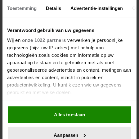
KONING CHARLES LUIDT
Toestemming
Details
Advertentie-instellingen
Ov
ZOMERVAKANTIE IN OP
GELIEFD SCHOTS LANDGOED
Verantwoord gebruik van uw gegevens
Wij en
onze 1022 partners
verwerken je persoonlijke
gegevens (bijv. uw IP-adres) met behulp van
technologieën zoals cookies om informatie op uw
apparaat op te slaan en te gebruiken met als doel
gepersonaliseerde advertenties en content, metingen aan
advertenties en content, inzicht in publiek en
productontwikkeling. U kunt kiezen wie uw gegevens
gebruikt en met welke doelen.
Als u het toestaat, willen we ook graag:
Alles toestaan
Informatie verzamelen over uw geografische
locatie, die tot een paar meter nauwkeurig kan zijn
Uw apparaat identificeren door het actief te
Aanpassen
scannen op specifieke eigenschappen (fingerprinting)