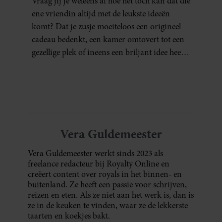
Vraag jij je weleens af hoe het toch kan dat die
ene vriendin altijd met de leukste ideeën
komt? Dat je zusje moeiteloos een origineel
cadeau bedenkt, een kamer omtovert tot een
gezellige plek of ineens een briljant idee heeft
voor een feestje? Of dat je buurman van een
oude plantenpot een hippe lamp weet te
maken, terwijl jij om de haverklap naar je
sleutels loopt te zoeken.
Vera Guldemeester
Vera Guldemeester werkt sinds 2023 als
freelance redacteur bij Royalty Online en
creëert content over royals in het binnen- en
buitenland. Ze heeft een passie voor schrijven,
reizen en eten. Als ze niet aan het werk is, dan is
ze in de keuken te vinden, waar ze de lekkerste
taarten en koekjes bakt.