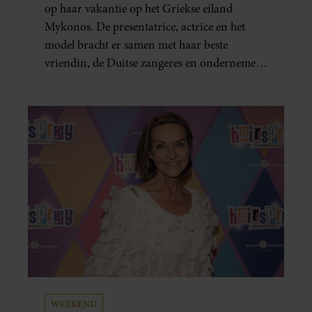
op haar vakantie op het Griekse eiland
Mykonos. De presentatrice, actrice en het
model bracht er samen met haar beste
vriendin, de Duitse zangeres en ondernemer
Beate van Baal, een week door. Op sociale
media deelt Sylvie Meis prachtige foto’s van de
zonovergoten bestemming én vertelt ze hoe
bijzonder de reis voor haar is geweest.
WEEKEND