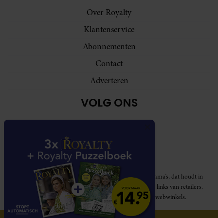
Over Royalty
Klantenservice
Abonnementen
Contact
Adverteren
VOLG ONS
Royalty participeert in diverse affiliate marketing programma’s, dat houdt in
dat Royalty commissies ontvangt voor aankopen middels links van retailers.
Deze website wordt niet gesponsord door de genoemde webwinkels.