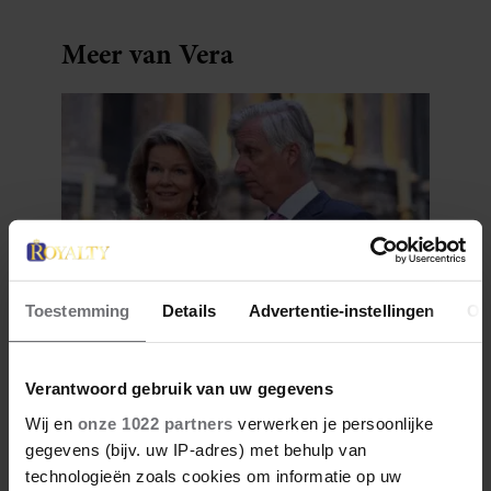
Meer van Vera
Toestemming
Details
Advertentie-instellingen
Ov
1 augustus 2026
DIT IS DE FAVORIETE
ZOMERVAKANTIEPLEK VAN DE
Verantwoord gebruik van uw gegevens
BELGISCHE KONINKLIJKE
Wij en
onze 1022 partners
verwerken je persoonlijke
FAMILIE
gegevens (bijv. uw IP-adres) met behulp van
technologieën zoals cookies om informatie op uw