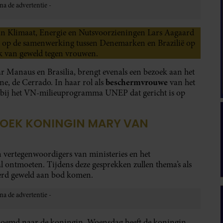
an Klimaat, Energie en Nutsvoorzieningen Lars Aagaard
ligt op de samenwerking tussen Denemarken en Brazilië op
ak van geweld tegen vrouwen.
r Manaus en Brasilia, brengt evenals een bezoek aan het
beschermvrouwe
, de Cerrado. In haar rol als
van het
bij het VN-milieuprogramma UNEP dat gericht is op
ZOEK KONINGIN MARY VAN
n vertegenwoordigers van ministeries en het
 ontmoeten. Tijdens deze gesprekken zullen thema’s als
eerd geweld aan bod komen.
rnoemd naar de koningin. Woensdag heeft de koningin