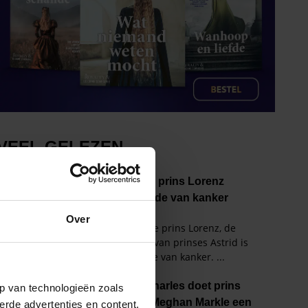
Over
p van technologieën zoals
erde advertenties en content,