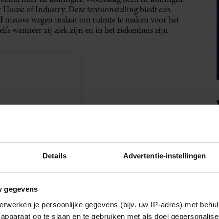
t House of Industry. Deze tentoonstelling biedt een
l
nieuwe wegen inslaat om ruimte te maken voor het
lfs wanneer zij ziek zijn en in het ziekenhuis zijn
Details
Advertentie-instellingen
w gegevens
erwerken je persoonlijke gegevens (bijv. uw IP-adres) met behul
en
apparaat op te slaan en te gebruiken met als doel gepersonalise