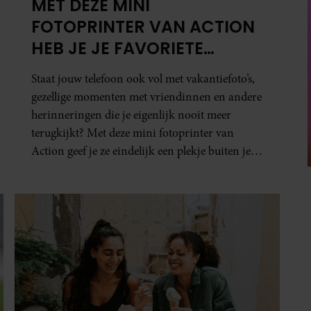
MET DEZE MINI
FOTOPRINTER VAN ACTION
HEB JE JE FAVORIETE
FOTO’S BINNEN ÉÉN MINUUT
Staat jouw telefoon ook vol met vakantiefoto’s,
IN HANDEN
gezellige momenten met vriendinnen en andere
herinneringen die je eigenlijk nooit meer
terugkijkt? Met deze mini fotoprinter van
Action geef je ze eindelijk een plekje buiten je
camerarol. En het leuke: binnen één minuut
heb je jouw foto al in handen.