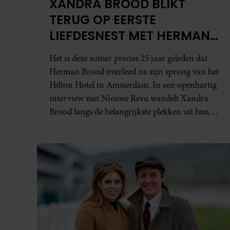
XANDRA BROOD BLIKT
TERUG OP EERSTE
LIEFDESNEST MET HERMAN
BROOD: “HIER IS LOLA
Het is deze zomer precies 25 jaar geleden dat
GEBOREN”
Herman Brood overleed na zijn sprong van het
Hilton Hotel in Amsterdam. In een openhartig
interview met Nieuwe Revu wandelt Xandra
Brood langs de belangrijkste plekken uit hun
gezamenlijke verleden. Vooral de woning aan
de Lange Leidsedwarsstraat roept een stortvloed
aan herinneringen op. Daar begon hun leven
samen en werd dochter Lola geboren.