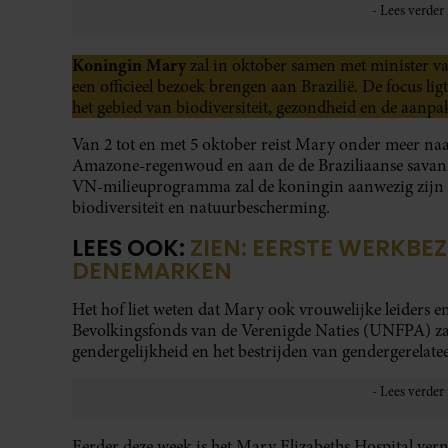
Koningin Mary
zal in oktober samen met minister v
een officieel bezoek brengen aan Brazilië. De focus 
het gebied van biodiversiteit, gezondheid en de aanp
Van 2 tot en met 5 oktober reist Mary onder meer naa
Amazone-regenwoud en aan de de Braziliaanse savanne
VN-milieuprogramma zal de koningin aanwezig zijn 
biodiversiteit en natuurbescherming.
LEES OOK:
ZIEN: EERSTE WERKBE
DENEMARKEN
Het hof liet weten dat Mary ook vrouwelijke leiders e
Bevolkingsfonds van de Verenigde Naties (UNFPA) zal
gendergelijkheid en het bestrijden van gendergerelat
Eerder deze week is het Mary Elizabeths Hospital ve