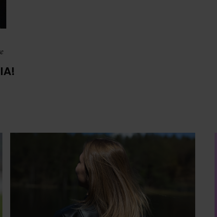
re
IA!