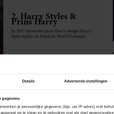
2. Harry Styles &
Prins Harry
In 2017 ontmoette prins Harry zanger Harry
Styles tijdens de Dunkirk World Premiere.
3. David Beckham &
de Queen
Details
Advertentie-instellingen
w gegevens
erwerken je persoonlijke gegevens (bijv. uw IP-adres) met behul
Inmiddels heeft David Beckham de Queen al
apparaat op te slaan en te gebruiken met als doel gepersonalise