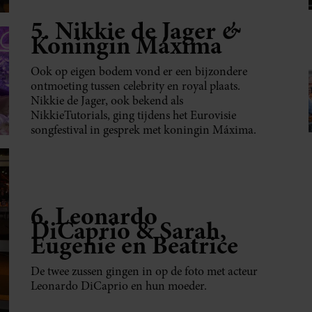
5. Nikkie
de
Jager
&
Koningin
Máxima
Ook op eigen bodem vond er een bijzondere
ontmoeting tussen celebrity en royal plaats.
Nikkie de Jager, ook bekend als
NikkieTutorials, ging tijdens het Eurovisie
songfestival in gesprek met koningin Máxima.
6. Leonardo
DiCaprio & Sarah,
Eugenie en Beatrice
De twee zussen gingen in op de foto met acteur
Leonardo DiCaprio en hun moeder.