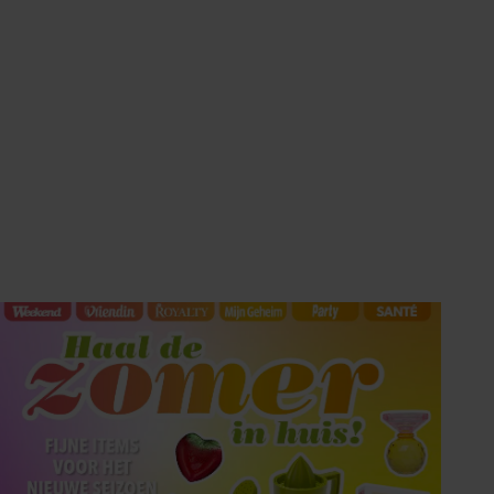
HET LAATSTE
SHOWBIZZ NIEUWS IN
UW INBOX?
Met de Showbuzz-nieuwsbrief krijgt u twee keer per