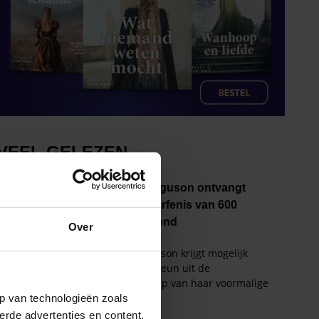
Over
p van technologieën zoals
erde advertenties en content,