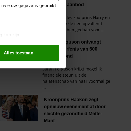
en wie uw gegevens gebruikt
g kan zijn
erprinting)
t
detailgedeelte
in. U kunt uw
Alles toestaan
 media te bieden en om ons
ze partners voor social
nformatie die u aan ze heeft
oord met onze cookies als u