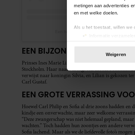
metingen aan advertenties en
en met welke doelen.
Als u het toestaat, willen we
Een bericht gedeeld door Prinsparet (@pr
Informatie verzamelen
Uw apparaat identific
EEN BIJZONDERE NAAM
Lees meer over hoe uw perso
Weigeren
toestemming op elk moment wi
Prinses Ines Marie Lilian Silvia werd geboren op 7 fe
Stockholm. Haar naam draagt een mooie betekenis: Mar
We gebruiken cookies om cont
verwijst naar koningin Silvia, en Lilian is gekozen te
websiteverkeer te analyseren
Carl Gustaf.
media, adverteren en analys
EEN GROTE VERRASSING VOO
verstrekt of die ze hebben v
onze website blijft gebruiken.
Hoewel Carl Philip en Sofia al drie zoons hadden en d
kindje een onverwachte, maar zeer welkome verrassing
“Deze zwangerschap was niet helemaal gepland, maar w
wachten.” Toch hadden hun zoontjes een andere verwac
Sofia lachend. Maar als we de liefdevolle foto’s mogen 