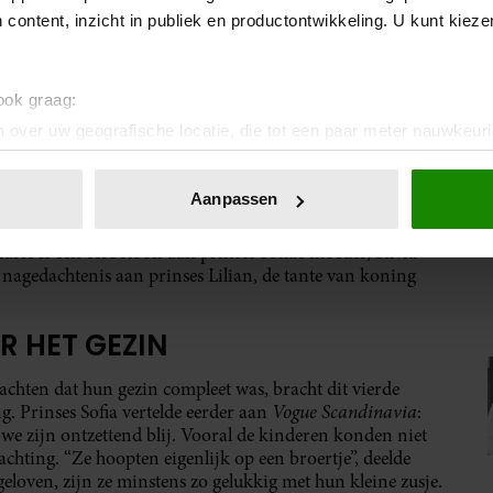
 content, inzicht in publiek en productontwikkeling. U kunt kiez
 ook graag:
insparet)
 over uw geografische locatie, die tot een paar meter nauwkeuri
eren door het actief te scannen op specifieke eigenschappen (fing
onlijke gegevens worden verwerkt en stel uw voorkeuren in he
Aanpassen
jzigen of intrekken in de Cookieverklaring.
bruari 2025 in het Danderyd Ziekenhuis, net buiten
ie is een eerbetoon aan prinses Sofia’s moeder, Silvia
ent en advertenties te personaliseren, om functies voor social
r nagedachtenis aan prinses Lilian, de tante van koning
. Ook delen we informatie over uw gebruik van onze site met on
e. Deze partners kunnen deze gegevens combineren met andere i
R HET GEZIN
erzameld op basis van uw gebruik van hun services. U gaat akk
achten dat hun gezin compleet was, bracht dit vierde
Vogue Scandinavia
. Prinses Sofia vertelde eerder aan
:
e zijn ontzettend blij. Vooral de kinderen konden niet
hting. “Ze hoopten eigenlijk op een broertje”, deelde
geloven, zijn ze minstens zo gelukkig met hun kleine zusje.