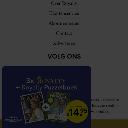
Over Royalty
Klantenservice
Abonnementen
Contact
Adverteren
VOLG ONS
Royalty participeert in diverse affiliate marketing programma’s, dat houdt in
dat Royalty commissies ontvangt voor aankopen middels links van retailers.
Deze website wordt niet gesponsord door de genoemde webwinkels.
© 2026 Royalty Online