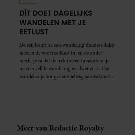
DÍT DOET DAGELIJKS
WANDELEN MET JE
EETLUST
De een komt na een wandeling thuis en duikt
meteen de voorraadkast in, en de ander
merkt juist dat de trek in een tussendoortje
na zo’n zelfde wandeling verdwenen is. Dat
wandelen je honger simpelweg aanwakkert,
blijkt uit onderzoek een stuk te kort door de
bocht. Er gebeurt iets veel interessanters.
Meer van Redactie Royalty