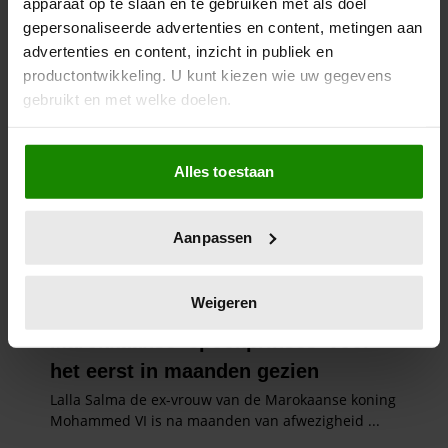
apparaat op te slaan en te gebruiken met als doel
gepersonaliseerde advertenties en content, metingen aan
advertenties en content, inzicht in publiek en
productontwikkeling. U kunt kiezen wie uw gegevens
gebruikt en met welke doelen.
Als u het toestaat, willen we ook graag:
Alles toestaan
Informatie verzamelen over uw geografische
locatie, die tot een paar meter nauwkeurig kan zijn
Uw apparaat identificeren door het actief te
Aanpassen
scannen op specifieke eigenschappen (fingerprinting)
Lees meer over hoe uw persoonlijke gegevens worden
verwerkt en stel uw voorkeuren in het
detailgedeelte
in.
Weigeren
U kunt uw toestemming op elk moment wijzigen of
intrekken in de Cookieverklaring.
We gebruiken cookies om content en advertenties te
personaliseren, om functies voor social media te bieden
en om ons websiteverkeer te analyseren. Ook delen we