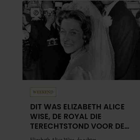
tegenwoordig liggen: zijn gezin.
WEEKEND
DIT WAS ELIZABETH ALICE
WISE, DE ROYAL DIE
TERECHTSTOND VOOR DE
DOOD VAN HAAR BABY
Elizabeth Alice Wise, de achter-