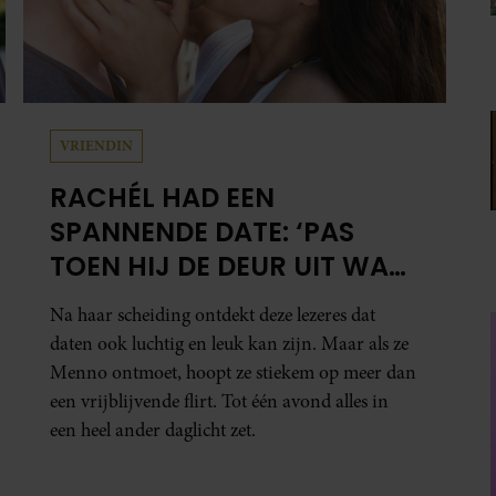
VRIENDIN
RACHÉL HAD EEN
SPANNENDE DATE: ‘PAS
TOEN HIJ DE DEUR UIT WAS,
BESEFTE IK WAT ER ECHT
Na haar scheiding ontdekt deze lezeres dat
WAS GEBEURD’
daten ook luchtig en leuk kan zijn. Maar als ze
Menno ontmoet, hoopt ze stiekem op meer dan
een vrijblijvende flirt. Tot één avond alles in
een heel ander daglicht zet.