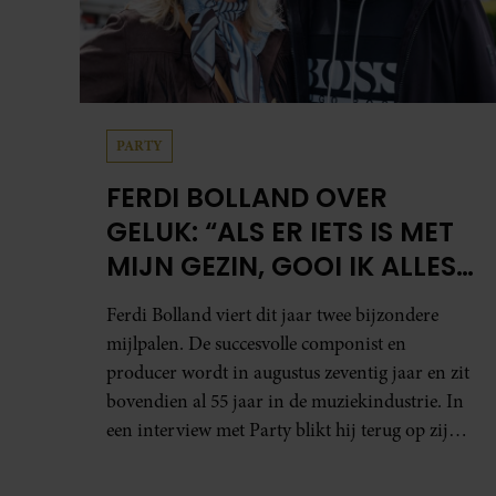
PARTY
FERDI BOLLAND OVER
GELUK: “ALS ER IETS IS MET
MIJN GEZIN, GOOI IK ALLES
UIT MIJN AGENDA”
Ferdi Bolland viert dit jaar twee bijzondere
mijlpalen. De succesvolle componist en
producer wordt in augustus zeventig jaar en zit
bovendien al 55 jaar in de muziekindustrie. In
een interview met Party blikt hij terug op zijn
indrukwekkende carrière, maar maakt hij
vooral duidelijk waar zijn prioriteiten