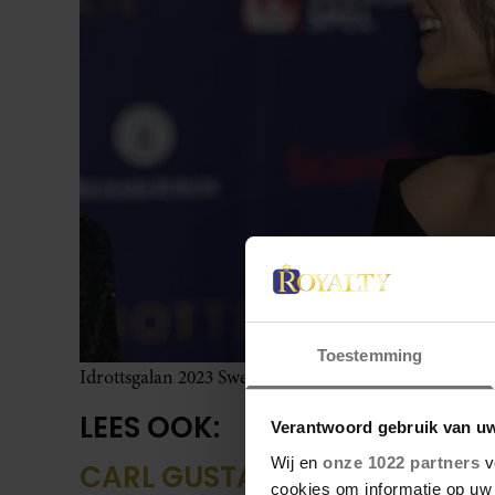
Toestemming
Idrottsgalan 2023 Swedish Sports Gala
LEES OOK:
Verantwoord gebruik van u
Wij en
onze 1022 partners
v
CARL GUSTAF ONTHULT GEHE
cookies om informatie op uw 