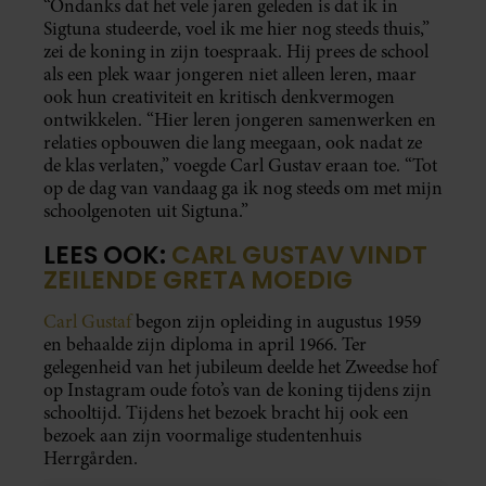
“Ondanks dat het vele jaren geleden is dat ik in
Sigtuna studeerde, voel ik me hier nog steeds thuis,”
zei de koning in zijn toespraak. Hij prees de school
als een plek waar jongeren niet alleen leren, maar
ook hun creativiteit en kritisch denkvermogen
ontwikkelen. “Hier leren jongeren samenwerken en
relaties opbouwen die lang meegaan, ook nadat ze
de klas verlaten,” voegde Carl Gustav eraan toe. “Tot
op de dag van vandaag ga ik nog steeds om met mijn
schoolgenoten uit Sigtuna.”
LEES OOK:
CARL GUSTAV VINDT
ZEILENDE GRETA MOEDIG
Carl Gustaf
begon zijn opleiding in augustus 1959
en behaalde zijn diploma in april 1966. Ter
gelegenheid van het jubileum deelde het Zweedse hof
op Instagram oude foto’s van de koning tijdens zijn
schooltijd. Tijdens het bezoek bracht hij ook een
bezoek aan zijn voormalige studentenhuis
Herrgården.