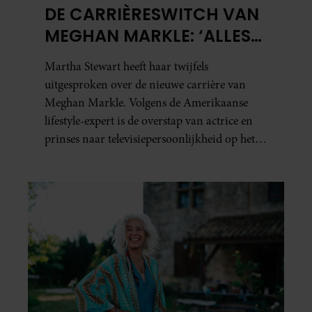
DE CARRIÈRESWITCH VAN
MEGHAN MARKLE: ‘ALLES
DRAAIT OM
Martha Stewart heeft haar twijfels
AUTHENTICITEIT’
uitgesproken over de nieuwe carrière van
Meghan Markle. Volgens de Amerikaanse
lifestyle-expert is de overstap van actrice en
prinses naar televisiepersoonlijkheid op het
gebied van koken en wonen niet erg
vanzelfsprekend.