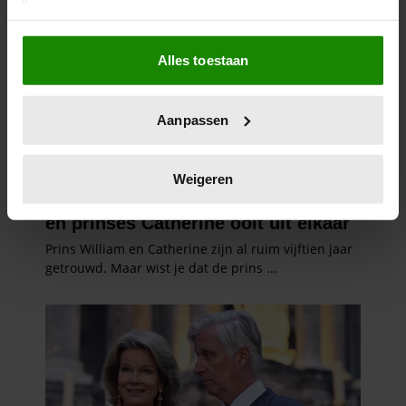
Als u het toestaat, willen we ook graag:
Alles toestaan
Informatie verzamelen over uw geografische
locatie, die tot een paar meter nauwkeurig kan zijn
Uw apparaat identificeren door het actief te
Aanpassen
scannen op specifieke eigenschappen (fingerprinting)
Lees meer over hoe uw persoonlijke gegevens worden
verwerkt en stel uw voorkeuren in het
detailgedeelte
in.
Weigeren
U kunt uw toestemming op elk moment wijzigen of
intrekken in de Cookieverklaring.
We gebruiken cookies om content en advertenties te
personaliseren, om functies voor social media te bieden
en om ons websiteverkeer te analyseren. Ook delen we
informatie over uw gebruik van onze site met onze
partners voor social media, adverteren en analyse. Deze
partners kunnen deze gegevens combineren met andere
informatie die u aan ze heeft verstrekt of die ze hebben