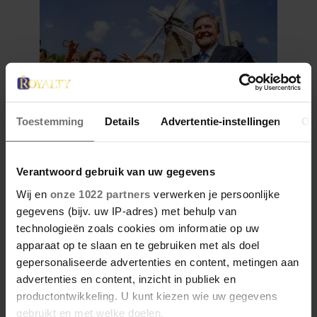
Toestemming
Details
Advertentie-instellingen
Ov
27 april 2026
DOKKUM PAKT UIT VOOR
Verantwoord gebruik van uw gegevens
KONINGSPAAR TIJDENS
Wij en
onze 1022 partners
verwerken je persoonlijke
KONINGSDAG 2026
gegevens (bijv. uw IP-adres) met behulp van
technologieën zoals cookies om informatie op uw
apparaat op te slaan en te gebruiken met als doel
gepersonaliseerde advertenties en content, metingen aan
advertenties en content, inzicht in publiek en
productontwikkeling. U kunt kiezen wie uw gegevens
gebruikt en met welke doelen.