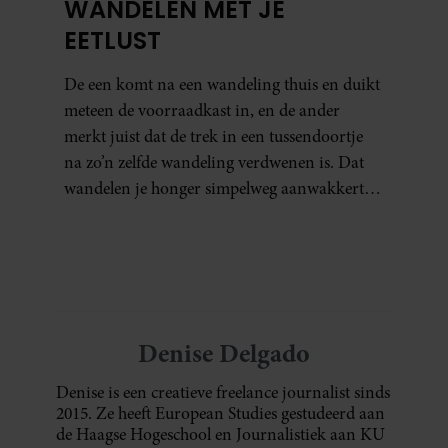
WANDELEN MET JE
EETLUST
De een komt na een wandeling thuis en duikt
meteen de voorraadkast in, en de ander
merkt juist dat de trek in een tussendoortje
na zo’n zelfde wandeling verdwenen is. Dat
wandelen je honger simpelweg aanwakkert,
blijkt uit onderzoek een stuk te kort door de
bocht. Er gebeurt iets veel interessanters.
Denise Delgado
Denise is een creatieve freelance journalist sinds
2015. Ze heeft European Studies gestudeerd aan
de Haagse Hogeschool en Journalistiek aan KU