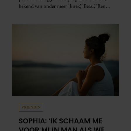
bekend van onder meer ‘Jinek’, ‘Beau’, ‘Renze’,
‘Humberto’ en ‘RTL Tonight’, vertelt dat juist
zijn opvoeding de basis vormde voor zijn
carrière. Nog altijd kan hij voor advies bij
zijn zus terecht.
VRIENDIN
SOPHIA: ‘IK SCHAAM ME
VOOR MIJN MAN ALS WE