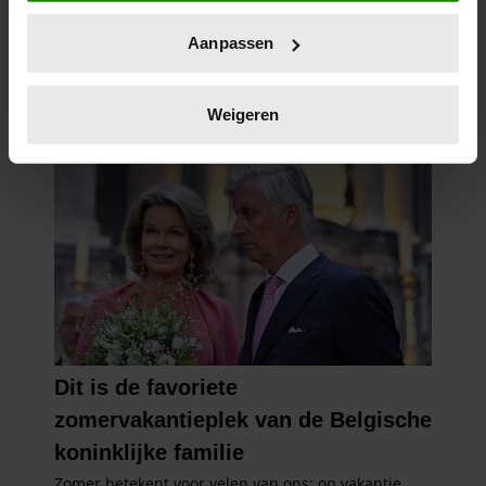
locatie, die tot een paar meter nauwkeurig kan zijn
Uw apparaat identificeren door het actief te
Aanpassen
scannen op specifieke eigenschappen (fingerprinting)
Lees meer over hoe uw persoonlijke gegevens worden
verwerkt en stel uw voorkeuren in het
detailgedeelte
in.
Weigeren
U kunt uw toestemming op elk moment wijzigen of
intrekken in de Cookieverklaring.
We gebruiken cookies om content en advertenties te
personaliseren, om functies voor social media te bieden
en om ons websiteverkeer te analyseren. Ook delen we
informatie over uw gebruik van onze site met onze
partners voor social media, adverteren en analyse. Deze
partners kunnen deze gegevens combineren met andere
informatie die u aan ze heeft verstrekt of die ze hebben
verzameld op basis van uw gebruik van hun services. U
gaat akkoord met onze cookies als u onze website blijft
gebruiken.