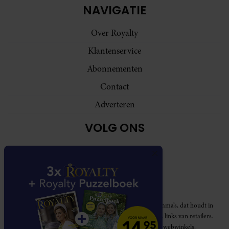
NAVIGATIE
Over Royalty
Klantenservice
Abonnementen
Contact
Adverteren
VOLG ONS
Royalty participeert in diverse affiliate marketing programma’s, dat houdt in
dat Royalty commissies ontvangt voor aankopen middels links van retailers.
Deze website wordt niet gesponsord door de genoemde webwinkels.