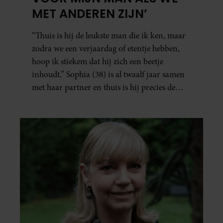
MET ANDEREN ZIJN’
“Thuis is hij de leukste man die ik ken, maar
zodra we een verjaardag of etentje hebben,
hoop ik stiekem dat hij zich een beetje
inhoudt.” Sophia (38) is al twaalf jaar samen
met haar partner en thuis is hij precies de
man op wie ze verliefd werd: lief, zorgzaam
en grappig. Toch merkt ze dat ze zich steeds
vaker schaamt zodra ze samen onder de
mensen zijn.