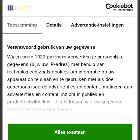
Toestemming
Details
Advertentie-instellingen
Ov
Verantwoord gebruik van uw gegevens
Wij en
onze 1022 partners
verwerken je persoonlijke
gegevens (bijv. uw IP-adres) met behulp van
technologieën zoals cookies om informatie op uw
apparaat op te slaan en te gebruiken met als doel
gepersonaliseerde advertenties en content, metingen aan
advertenties en content, inzicht in publiek en
productontwikkeling. U kunt kiezen wie uw gegevens
gebruikt en met welke doelen.
Als u het toestaat, willen we ook graag:
Alles toestaan
Informatie verzamelen over uw geografische