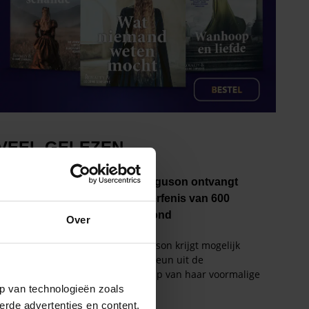
Over
p van technologieën zoals
erde advertenties en content,