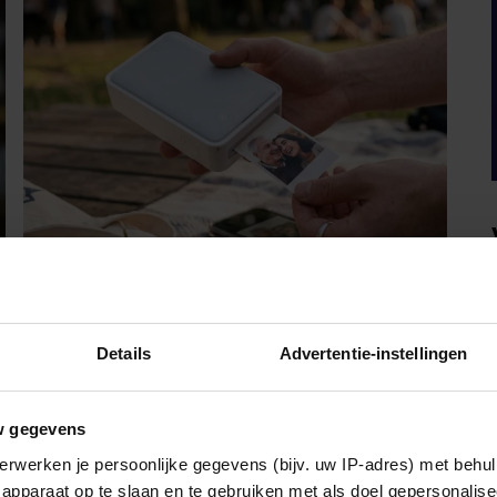
VRIENDIN
Details
Advertentie-instellingen
MET DEZE MINI
FOTOPRINTER VAN ACTION
w gegevens
HEB JE JE FAVORIETE
erwerken je persoonlijke gegevens (bijv. uw IP-adres) met behul
FOTO’S BINNEN ÉÉN MINUUT
Staat jouw telefoon ook vol met vakantiefoto’s,
apparaat op te slaan en te gebruiken met als doel gepersonalise