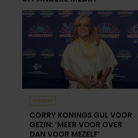
DAN VOOR MEZELF’
Corry Konings weet goed hoe belangrijk geld
is, zeker nu het leven steeds duurder wordt.
Toch kijkt ze niet op een euro als het om haar
familie gaat, vertelt ze deze week in Weekend.
Haar kinderen en kleinkinderen verwent ze
met alle liefde. “Ik heb voor hen meer over dan
voor mezelf.”