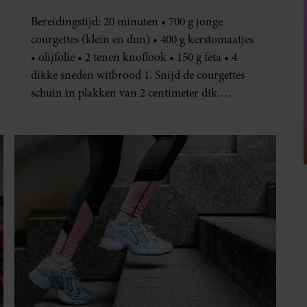
SANTE
DÍT IS WAAROM TRAPLOPEN
ZO ZWAAR VOELT (SPOILER:
HET LIGT NIET AAN JE
CONDITIE)
Je wil meer aan je conditie werken of je
stappendoel halen, en dus neem je de trap in
plaats van de roltrap of lift. Maar halverwege
begin je al met hijgen. Dit terwijl je van een
half uur wandelen geen last hebt. Hoe kan dat?