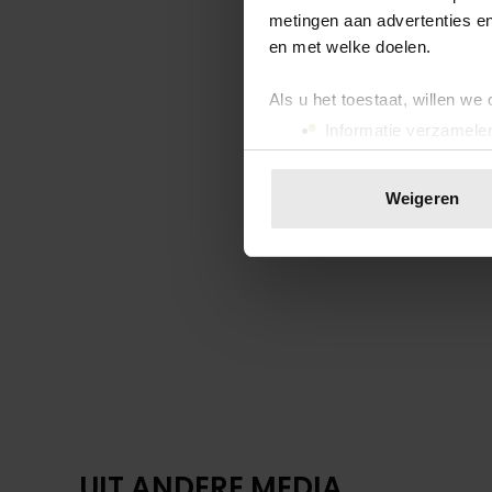
metingen aan advertenties en
UIT ANDERE MEDIA
en met welke doelen.
Als u het toestaat, willen we
Informatie verzamelen
Uw apparaat identific
Lees meer over hoe uw perso
Weigeren
toestemming op elk moment wi
We gebruiken cookies om cont
websiteverkeer te analyseren
media, adverteren en analys
verstrekt of die ze hebben v
onze website blijft gebruiken.
WEEKEND
CORRY KONINGS GUL VOOR
GEZIN: ‘MEER VOOR OVER