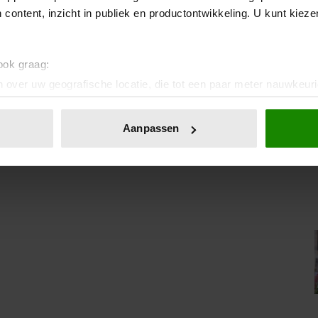
 content, inzicht in publiek en productontwikkeling. U kunt kiez
 ook graag:
 over uw geografische locatie, die tot een paar meter nauwkeuri
eren door het actief te scannen op specifieke eigenschappen (fing
onlijke gegevens worden verwerkt en stel uw voorkeuren in he
Aanpassen
jzigen of intrekken in de Cookieverklaring.
ent en advertenties te personaliseren, om functies voor social
. Ook delen we informatie over uw gebruik van onze site met on
e. Deze partners kunnen deze gegevens combineren met andere i
erzameld op basis van uw gebruik van hun services. U gaat akk
VRIENDIN
DEZE GOUDBRUINE
BRUSCHETTA MET