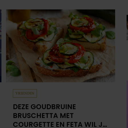
COURGETTE EN FETA WIL JE
METEEN MAKEN
Bereidingstijd: 20 minuten • 700 g jonge
courgettes (klein en dun) • 400 g kerstomaatjes
• olijfolie • 2 tenen knoflook • 150 g feta • 4
dikke sneden witbrood 1. Snijd de courgettes
schuin in plakken van 2 centimeter dik.
Halveer de tomaatjes. Pel en hak de knoflook. 2.
Verhit een scheut olie in…