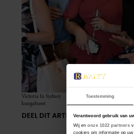
Victoria In Sydney
Toestemming
kungahuset
DEEL DIT ARTIKEL OP SOCIAL MED
Verantwoord gebruik van u
Wij en
onze 1022 partners
v
cookies om informatie op uw 