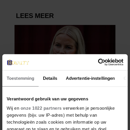
Toestemming
Details
Advertentie-instellingen
Ov
Verantwoord gebruik van uw gegevens
Wij en
onze 1022 partners
verwerken je persoonlijke
gegevens (bijv. uw IP-adres) met behulp van
technologieën zoals cookies om informatie op uw
apparaat op te slaan en te gebruiken met als doel