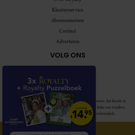
Klantenservice
Abonnementen
Contact
Adverteren
VOLG ONS
Royalty participeert in diverse affiliate marketing programma’s, dat houdt in
dat Royalty commissies ontvangt voor aankopen middels links van retailers.
Deze website wordt niet gesponsord door de genoemde webwinkels.
© 2026 Royalty Online