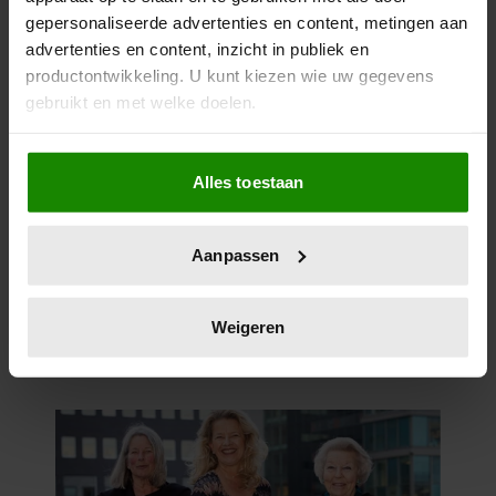
gepersonaliseerde advertenties en content, metingen aan
advertenties en content, inzicht in publiek en
productontwikkeling. U kunt kiezen wie uw gegevens
gebruikt en met welke doelen.
Als u het toestaat, willen we ook graag:
Alles toestaan
Informatie verzamelen over uw geografische
locatie, die tot een paar meter nauwkeurig kan zijn
Uw apparaat identificeren door het actief te
Aanpassen
scannen op specifieke eigenschappen (fingerprinting)
Lees meer over hoe uw persoonlijke gegevens worden
verwerkt en stel uw voorkeuren in het
detailgedeelte
in.
Weigeren
U kunt uw toestemming op elk moment wijzigen of
intrekken in de Cookieverklaring.
We gebruiken cookies om content en advertenties te
personaliseren, om functies voor social media te bieden
en om ons websiteverkeer te analyseren. Ook delen we