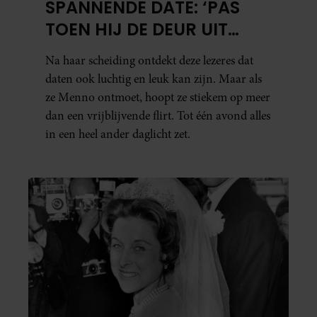
SPANNENDE DATE: ‘PAS
TOEN HIJ DE DEUR UIT
WAS, BESEFTE IK WAT ER
Na haar scheiding ontdekt deze lezeres dat
ECHT WAS GEBEURD’
daten ook luchtig en leuk kan zijn. Maar als
ze Menno ontmoet, hoopt ze stiekem op meer
dan een vrijblijvende flirt. Tot één avond alles
in een heel ander daglicht zet.