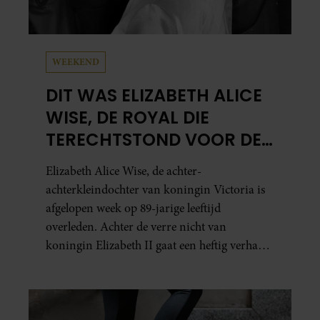
WEEKEND
DIT WAS ELIZABETH ALICE
WISE, DE ROYAL DIE
TERECHTSTOND VOOR DE
DOOD VAN HAAR BABY
Elizabeth Alice Wise, de achter-
achterkleindochter van koningin Victoria is
afgelopen week op 89-jarige leeftijd
overleden. Achter de verre nicht van
koningin Elizabeth II gaat een heftig verhaal
schuil. Zo zag haar leven eruit.