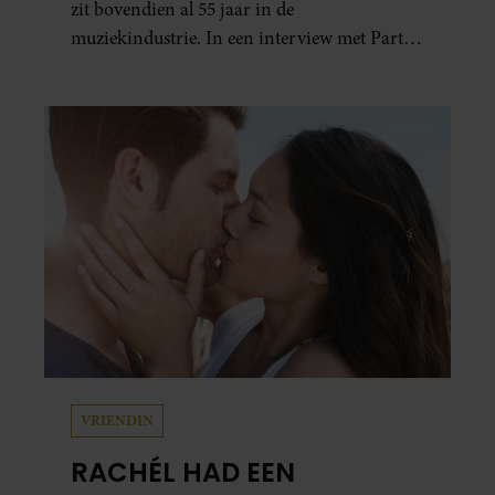
zit bovendien al 55 jaar in de
muziekindustrie. In een interview met Party
blikt hij terug op zijn indrukwekkende
carrière, maar maakt hij vooral duidelijk
waar zijn prioriteiten tegenwoordig liggen:
zijn gezin.
VRIENDIN
RACHÉL HAD EEN