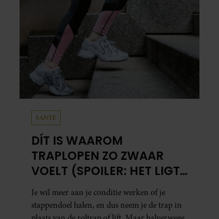
SANTE
DÍT IS WAAROM
TRAPLOPEN ZO ZWAAR
VOELT (SPOILER: HET LIGT
NIET AAN JE CONDITIE)
Je wil meer aan je conditie werken of je
stappendoel halen, en dus neem je de trap in
plaats van de roltrap of lift. Maar halverwege